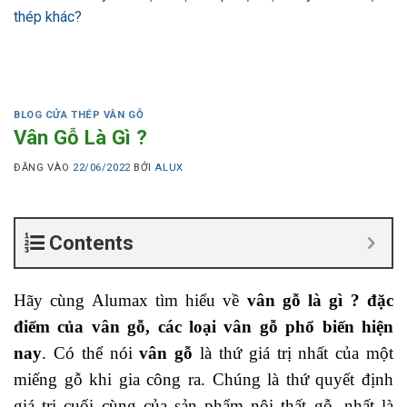
thép khác?
BLOG CỬA THÉP VÂN GỖ
Vân Gỗ Là Gì ?
ĐĂNG VÀO
22/06/2022
BỞI
ALUX
Contents
Hãy cùng Alumax tìm hiểu về
vân gỗ là gì ? đặc
điểm của vân gỗ, các loại vân gỗ phổ biến hiện
nay
. Có thể nói
vân gỗ
là thứ giá trị nhất của một
miếng gỗ khi gia công ra. Chúng là thứ quyết định
giá trị cuối cùng của sản phẩm nội thất gỗ, nhất là