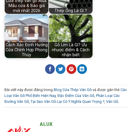
Cửa thép vân gỗ Alux:
Mẫu cửa & Báo giá
mới nhất 2026
Thép Ống Là Gì ?
Cách Xác Định Hướng
Gỗ Lim Là Gì? Ưu
Cửa Chính Hợp Phong
nhược điểm & Cách
Thủy
nhận biết
Bài viết này được đăng trong
Blog Cửa Thép Vân Gỗ
và được gắn thẻ
Các
Loại Vân Gỗ Phổ Biến Hiện Nay
,
Đặc Điểm Của Vân Gỗ
,
Phân Loại Các
Đường Vân Gỗ
,
Tại Sao Vân Gỗ Lại Có Ý Nghĩa Quan Trọng ?
,
Vân Gỗ
.
ALUX