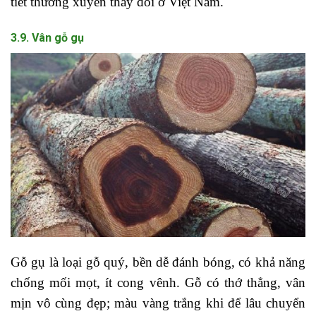
tiết thường xuyên thay đổi ở Việt Nam.
3.9. Vân gỗ gụ
Gỗ gụ là loại gỗ quý, bền dễ đánh bóng, có khả năng
chống mối mọt, ít cong vênh. Gỗ có thớ thẳng, vân
mịn vô cùng đẹp; màu vàng trắng khi để lâu chuyển