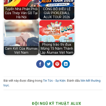
Tuyển Nhà Phân Phối
CÔNG BỐ ĐIỀU LỆ
Cửa Thép Vân Gỗ Tại
GIẢI PICKLEBALL
Hà Nội
ALUX TOUR 2026
Phong trào thi đua:
Cam Kết Của Alumax
Mừng 15 Năm Thành
Việt Nam
Lập Alumax Việt Nam
Bài viết này được đăng trong
Tin Tức - Sự Kiện
. Đánh dấu
liên kết thường
trực
.
ĐỘI NGŨ KỸ THUẬT ALUX