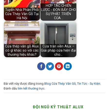
HỢP TÁC CHIẾN
Tuyển Nhà Phân Phối
LƯỢC - ĐÒN BẨY CHO
Cửa Thép Vân Gỗ Tại
SỰ PHÁT TRIỂN
Hà Nội
CỦA…
Cửa thép vân gỗ Alux
Cửa tràn viền Alux –
có gì khác so với các
Giải pháp cửa hiện đại
thương hiệu khác?
cho…
Bài viết này được đăng trong
Blog Cửa Thép Vân Gỗ
,
Tin Tức - Sự Kiện
.
Đánh dấu
liên kết thường trực
.
ĐỘI NGŨ KỸ THUẬT ALUX