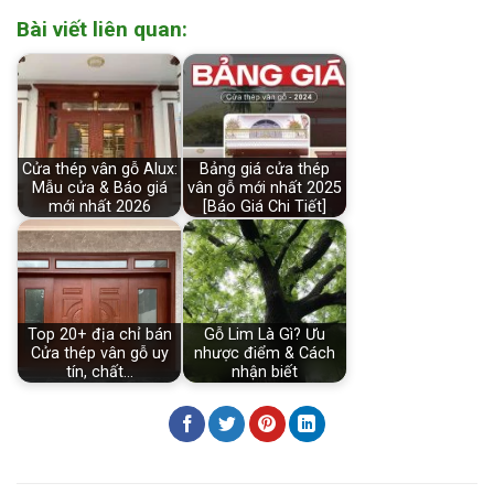
Bài viết liên quan:
Cửa thép vân gỗ Alux:
Bảng giá cửa thép
Mẫu cửa & Báo giá
vân gỗ mới nhất 2025
mới nhất 2026
[Báo Giá Chi Tiết]
Top 20+ địa chỉ bán
Gỗ Lim Là Gì? Ưu
Cửa thép vân gỗ uy
nhược điểm & Cách
tín, chất…
nhận biết