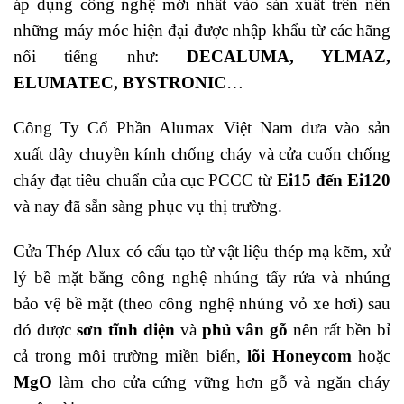
áp dụng công nghệ mới nhất vào sản xuất trên nền
những máy móc hiện đại được nhập khẩu từ các hãng
nổi tiếng như:
DECALUMA, YLMAZ,
ELUMATEC, BYSTRONIC
…
Công Ty Cổ Phần Alumax Việt Nam đưa vào sản
xuất dây chuyền kính chống cháy và cửa cuốn chống
cháy đạt tiêu chuẩn của cục PCCC từ
Ei15 đến Ei120
và nay đã sẵn sàng phục vụ thị trường.
Cửa Thép Alux có cấu tạo từ vật liệu thép mạ kẽm, xử
lý bề mặt bằng công nghệ nhúng tẩy rửa và nhúng
bảo vệ bề mặt (theo công nghệ nhúng vỏ xe hơi) sau
đó được
sơn tĩnh điện
và
phủ vân gỗ
nên rất bền bỉ
cả trong môi trường miền biển,
lõi Honeycom
hoặc
MgO
làm cho cửa cứng vững hơn gỗ và ngăn cháy