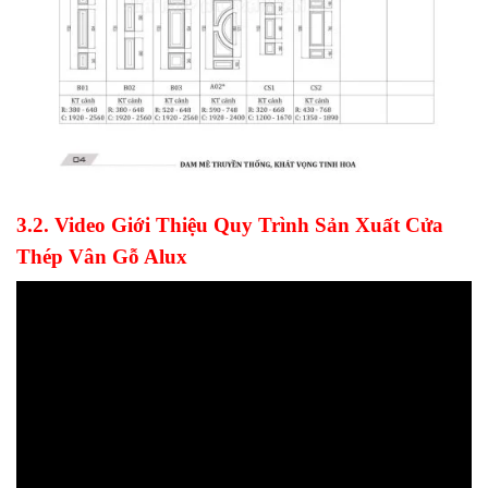
3.2. Video Giới Thiệu Quy Trình Sản Xuất Cửa
Thép Vân Gỗ Alux