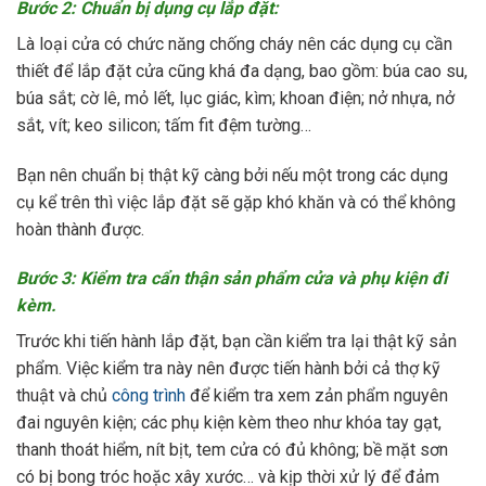
Bước 2: Chuẩn bị dụng cụ lắp đặt:
Là loại cửa có chức năng chống cháy nên các dụng cụ cần
thiết để lắp đặt cửa cũng khá đa dạng, bao gồm: búa cao su,
búa sắt; cờ lê, mỏ lết, lục giác, kìm; khoan điện; nở nhựa, nở
sắt, vít; keo silicon; tấm fit đệm tường…
Bạn nên chuẩn bị thật kỹ càng bởi nếu một trong các dụng
cụ kể trên thì việc lắp đặt sẽ gặp khó khăn và có thể không
hoàn thành được.
Bước 3: Kiểm tra cẩn thận sản phẩm cửa và phụ kiện đi
kèm.
Trước khi tiến hành lắp đặt, bạn cần kiểm tra lại thật kỹ sản
phẩm. Việc kiểm tra này nên được tiến hành bởi cả thợ kỹ
thuật và chủ
công trình
để kiểm tra xem zản phẩm nguyên
đai nguyên kiện; các phụ kiện kèm theo như khóa tay gạt,
thanh thoát hiểm, nít bịt, tem cửa có đủ không; bề mặt sơn
có bị bong tróc hoặc xây xước… và kịp thời xử lý để đảm