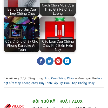
Cách Chọn Mua Cửa
Bảng Báo Giá Cửa
Thép Giá Rẻ Chất
Thép Chống Cháy
Lượng
Cửa Chống Cháy Cho
Các Loại Cửa Chống
Phòng Karaoke An
Cháy Phổ Biến Hiện
Toàn
Nay
Bài viết này được đăng trong
Blog Cửa Chống Cháy
và được gắn thẻ
lắp
đặt cửa thép chống cháy
,
Quy Trình Lắp Đặt Cửa Thép Chống Cháy
.
ĐỘI NGŨ KỸ THUẬT ALUX