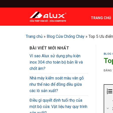
Bỏ
qua
nội
TRANG CHỦ
dung
Trang chủ
»
Blog Cửa Chống Cháy
»
Top 5 Ưu điểm
BÀI VIẾT MỚI NHẤT
BLOG 
Vì sao Alux sử dụng phụ kiện
To
inox 304 cho toàn bộ bản lề và
chốt âm?
ĐĂNG
Nhà máy kiểm soát màu vân gỗ
như thế nào để đồng đều giữa
các lô sản xuất?
Điều gì quyết định tuổi thọ của
một bộ cửa: Vật liệu hay quy trình
sản xuất?