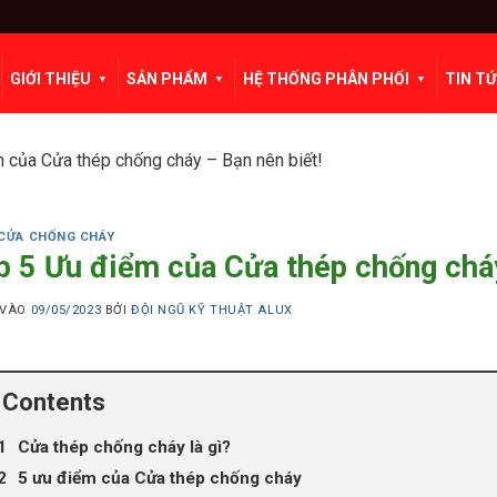
GIỚI THIỆU
SẢN PHẨM
HỆ THỐNG PHÂN PHỐI
TIN T
 của Cửa thép chống cháy – Bạn nên biết!
CỬA CHỐNG CHÁY
p 5 Ưu điểm của Cửa thép chống cháy
 VÀO
09/05/2023
BỞI
ĐỘI NGŨ KỸ THUẬT ALUX
Contents
Cửa thép chống cháy là gì?
5 ưu điểm của Cửa thép chống cháy