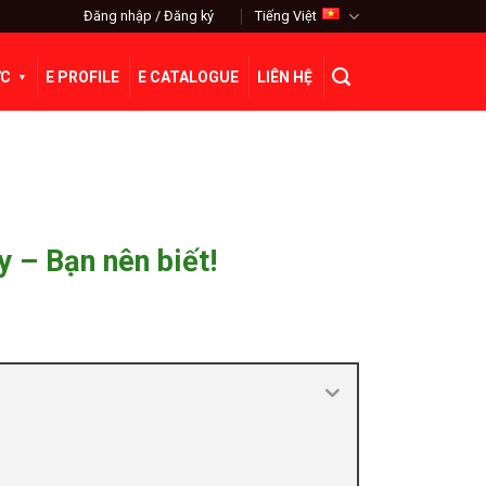
Đăng nhập / Đăng ký
Tiếng Việt
ỨC
E PROFILE
E CATALOGUE
LIÊN HỆ
 – Bạn nên biết!