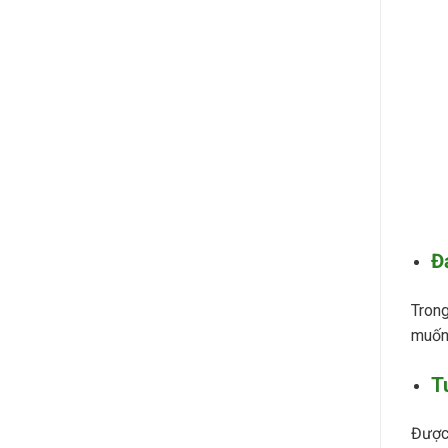
Đ
Trong
muốn 
T
Được 