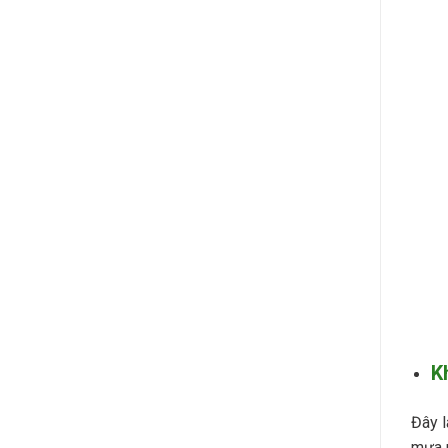
K
Đây l
mưa n