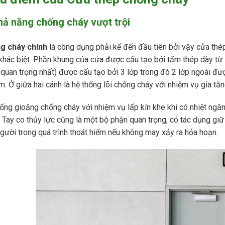
hả năng chống cháy vượt trội
g cháy chính
là công dụng phải kể đến đầu tiên bởi vậy cửa thé
khác biệt. Phần khung của cửa được cấu tạo bởi tấm thép dày từ 
quan trọng nhất) được cấu tạo bởi 3 lớp trong đó 2 lớp ngoài đư
. Ở giữa hai cánh là hệ thống lõi chống cháy với nhiệm vụ gia tă
ống gioăng chống cháy với nhiệm vụ lấp kín khe khi có nhiệt ngăn
 Tay co thủy lực cũng là một bộ phận quan trọng, có tác dụng gi
gười trong quá trình thoát hiểm nếu không may xảy ra hỏa hoạn.