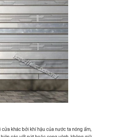
 cửa khác bởi khí hậu của nước ta nóng ẩm,
 hiện các vết nứt hoặc cong vênh, không giữ