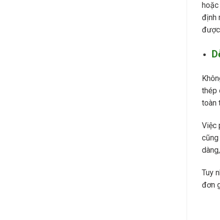
hoặc 
định 
được
D
Không
thép 
toàn 
Việc 
cũng 
dàng,
Tuy n
đơn g