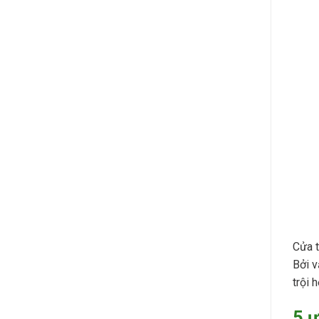
Cửa t
Bởi v
trội 
5 