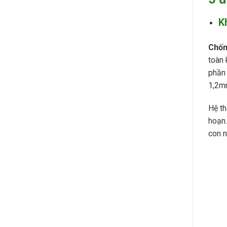
K
Chốn
toàn 
phần 
1,2mm
Hệ th
hoạn.
con n