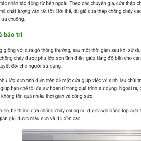
tác nhân tác động từ bên ngoài. Theo các chuyên gia, cửa thép ch
mà chất lượng vẫn rất tốt. Bởi thế, dù giá cửa thép chống cháy ca
 ưa chuộng.
ễ bảo trì
 giống với cửa gỗ thông thường, sau một thời gian sau khi sử dụ
chống cháy được phủ lớp sơn tĩnh điện, giúp tăng độ bền cho cánh
tuyệt đối cho người sử dụng.
phủ lớp sơn tĩnh điện trên bề mặt cửa giúp việc vệ sinh, lau chùi 
giúp hạn chế tối đa sự hoen rỉ trong quá trình sử dụng. Ngoài ra, q
 không tốn quá nhiều thời gian và công sức.
hiên, hệ thống cửa chống cháy chung cư được sơn bằng lớp sơn t
iản giữ được màu sơn và độ bền cao.