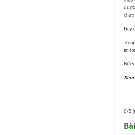
được 
chức 
Đây c
Trong
an to
Bởi v
Xem 
0/5
(
Bài