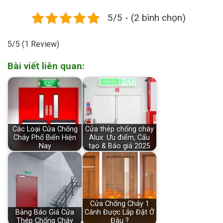
5/5 - (2 bình chọn)
5/5
(1 Review)
Bài viết liên quan:
Các Loại Cửa Chống
Cửa thép chống cháy
Cháy Phổ Biến Hiện
Alux: Ưu điểm, Cấu
Nay
tạo & Báo giá 2025
Cửa Chống Cháy 1
Bảng Báo Giá Cửa
Cánh Được Lắp Đặt Ở
Thép Chống Cháy
Đâu ?