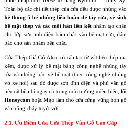
được nhập mới 100% từ hãng Bytronic – Thụy Sỹ.
Toàn bộ các chi tiết thép của cửa đều được nhúng vào
hệ thống 5 bể nhúng liên hoàn để tẩy rửa, vệ sinh
bề mặt thép và các mối hàn liên kết
nhằm tạo chân
cho lớp sơn tĩnh điện bám chắc vào bề mặt cửa, đảm
bảo cho sản phẩm bền chắc.
Cửa Thép Giả Gỗ Alux có cấu tạo từ vật liệu thép mạ
kẽm, được xử lý bề mặt bằng công nghệ nhúng tẩy
rửa và nhúng bảo vệ bề mặt (theo công nghệ nhúng
vỏ xe hơi) sau đó được sơn tĩnh điện và phủ vân gỗ
nên rất bền bỉ ngay cả trong môi trường miền biển,
lõi
Honeycom
hoặc Mgo làm cho cửa cứng vững hơn gỗ
và chống cháy tuyệt vời.
2.1. Ưu Điểm Của Cửa Thép Vân Gỗ Cao Cấp