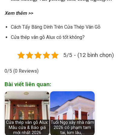
Xem thêm >>
Cách Tẩy Băng Dính Trên Cửa Thép Vân Gỗ
Cửa thép vân gỗ Alux có tốt không?
5/5 - (12 bình chọn)
0/5
(0 Reviews)
Bài viết liên quan:
Cửa thép vân gỗ Alux:
Tuổi Ngọ xây nhà năm
Mẫu cửa & Báo giá
2026 có phạm tam
mới nhất 2026
tai, kim lâu,…