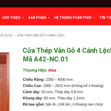
GIỚI THIỆU
SẢN PHẨM
HỆ THỐNG PHÂN PHỐI
TIN T
GỖ ALUX
/
CỬA THÉP VÂN GỖ 4 CÁNH LỆCH
Cửa Thép Vân Gỗ 4 Cánh Lệch
Mã A42-NC.01
Thương Hiệu:
Alux
Chiều Rộng:
2260 – 4000 mm
Chiều Cao:
1900 – 2610 mm (không kể ô thoáng)
Cánh dày:
50 mm, Thép dày 0.8 mm
Khung dày:
60 mm, Thép dày 1.2mm
Đã bao gồm:
bản lề, chốt âm, ô thoáng nan chớp