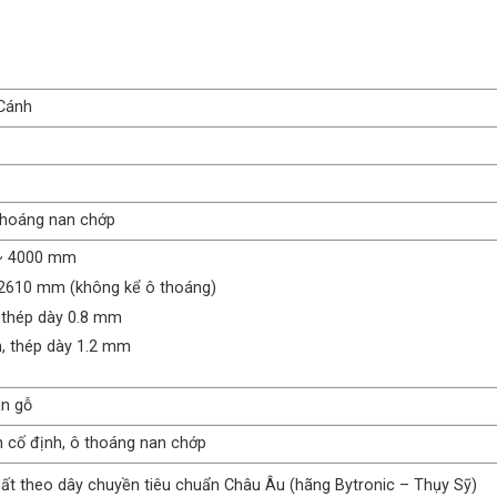
Cánh
thoáng nan chớp
 ~ 4000 mm
 2610 mm (không kể ô thoáng)
 thép dày 0.8 mm
, thép dày 1.2 mm
ân gỗ
h cố định, ô thoáng nan chớp
uất theo dây chuyền tiêu chuẩn Châu Âu (hãng Bytronic – Thụy Sỹ)