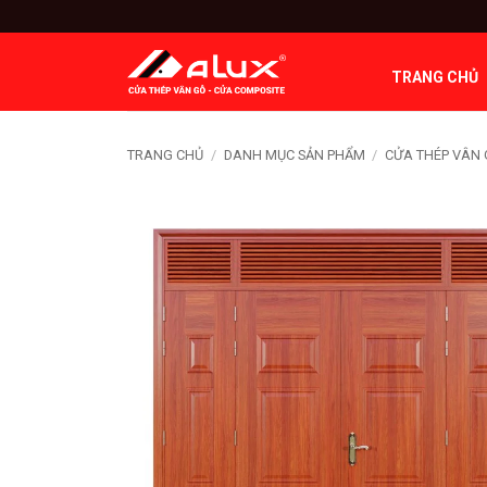
Bỏ
qua
nội
TRANG CHỦ
dung
TRANG CHỦ
/
DANH MỤC SẢN PHẨM
/
CỬA THÉP VÂN 