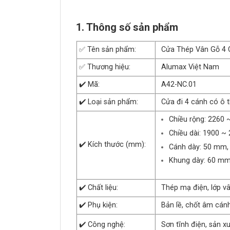
1. Thông số sản phẩm
✅ Tên sản phẩm:
Cửa Thép Vân Gỗ 4 
✅ Thương hiệu:
Alumax Việt Nam
✔️ Mã:
A42-NC.01
✔️ Loại sản phẩm:
Cửa đi 4 cánh có ô 
Chiều rộng: 2260
Chiều dài: 1900 ~
✔️ Kích thước (mm):
Cánh dày: 50 mm,
Khung dày: 60 mm
✔️ Chất liệu:
Thép mạ điện, lớp v
✔️ Phụ kiện:
Bản lề, chốt âm cán
✔️ Công nghệ:
Sơn tĩnh điện, sản x