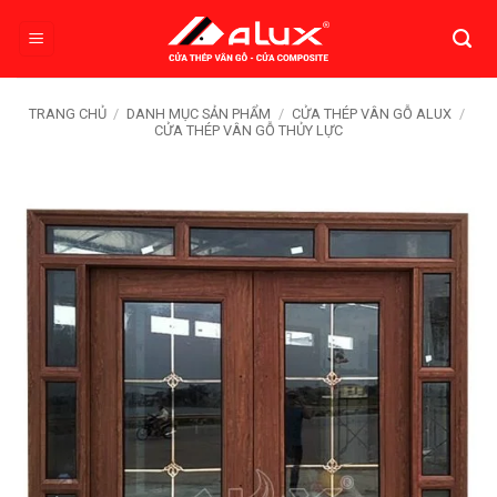
Bỏ
qua
nội
dung
TRANG CHỦ
/
DANH MỤC SẢN PHẨM
/
CỬA THÉP VÂN GỖ ALUX
/
CỬA THÉP VÂN GỖ THỦY LỰC