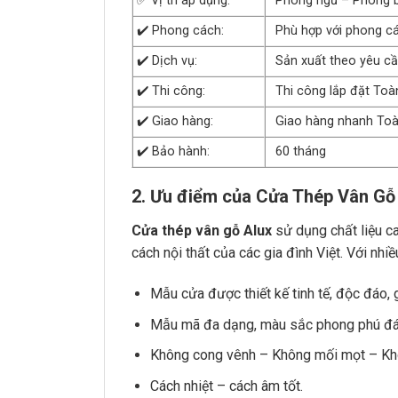
✅ Vị trí áp dụng:
Phòng ngủ – Phòng bế
✔️ Phong cách:
Phù hợp với phong các
✔️ Dịch vụ:
Sản xuất theo yêu c
✔️ Thi công:
Thi công lắp đặt Toà
✔️ Giao hàng:
Giao hàng nhanh To
✔️ Bảo hành:
60 tháng
2. Ưu điểm của Cửa Thép Vân Gỗ
Cửa thép vân gỗ Alux
sử dụng chất liệu c
cách nội thất của các gia đình Việt. Với nhi
Mẫu cửa được thiết kế tinh tế, độc đáo,
Mẫu mã đa dạng, màu sắc phong phú đá
Không cong vênh – Không mối mọt – Kh
Cách nhiệt – cách âm tốt.