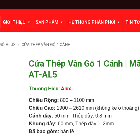
GIỚI THIỆU
SẢN PHẨM
HỆ THỐNG PHÂN PHỐI
TIN T
GỖ ALUX
/
CỬA THÉP VÂN GỖ 1 CÁNH
Cửa Thép Vân Gỗ 1 Cánh | M
AT-AL5
Thương Hiệu:
Alux
Chiều Rộng:
800 – 1100 mm
Chiều Cao:
1900 – 2610 mm (không kể ô thoáng)
Cánh dày:
50 mm, Thép dày: 0,8 mm
Khung dày:
60 mm, Thép dày 1, 2mm
Đã bao gồm:
bản lề