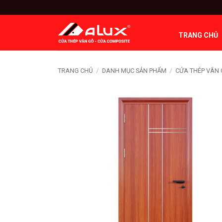
Bỏ
qua
nội
TRANG CHỦ
dung
TRANG CHỦ
/
DANH MỤC SẢN PHẨM
/
CỬA THÉP VÂN 