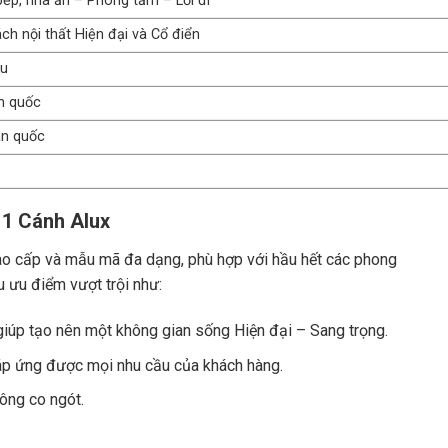
p, nhà ăn – Phòng tắm – Lối đi
h nội thất Hiện đại và Cổ điển
ầu
n quốc
àn quốc
 1 Cánh Alux
ao cấp và mẫu mã đa dạng, phù hợp với hầu hết các phong
ều ưu điểm vượt trội như:
 giúp tạo nên một không gian sống Hiện đại – Sang trọng.
p ứng được mọi nhu cầu của khách hàng.
ông co ngót.