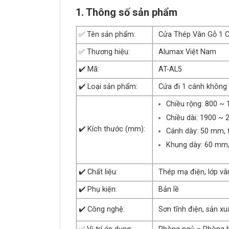
1. Thông số sản phẩm
✅ Tên sản phẩm:
Cửa Thép Vân Gỗ 1 
✅ Thương hiệu:
Alumax Việt Nam
✔️ Mã:
AT-AL5
✔️ Loại sản phẩm:
Cửa đi 1 cánh không
Chiều rộng: 800 ~
Chiều dài: 1900 ~
✔️ Kích thước (mm):
Cánh dày: 50 mm, 
Khung dày: 60 mm,
✔️ Chất liệu:
Thép mạ điện, lớp vâ
✔️ Phụ kiện:
Bản lề
✔️ Công nghệ:
Sơn tĩnh điện, sản x