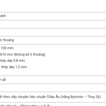
Cánh
 ô thoáng
 1100 mm
 2610 mm (không kể ô thoáng)
thép dày 0.8 mm
 thép dày 1.2 mm
n gỗ
uất theo dây chuyền tiêu chuẩn Châu Âu (hãng Bytronic – Thuỵ Sỹ)