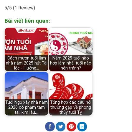
5/5
(1 Review)
Bài viết liên quan:
Cách mượn tuổi làm
Năm 2025 tuổi nào
nhà năm 2025 hút Tài
hợp làm nhà, tuổi nào
lộc - Hướng…
nên tránh?
Tuổi Ngọ xây nhà năm
Tổng hợp các câu hỏi
2026 có phạm tam
thường gặp về phong
tai, kim lâu,…
thủy tuổi Tỵ