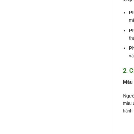
P
mà
P
th
Ph
và
2.
C
Màu 
Ngườ
màu đ
hành 