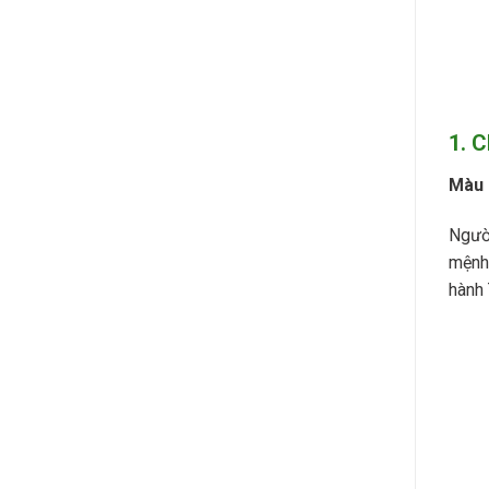
1. 
Màu 
Ngườ
mệnh 
hành 