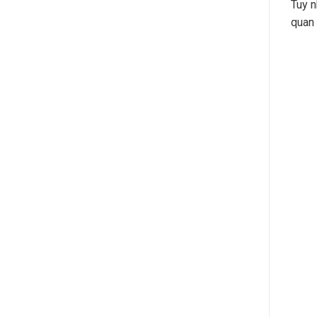
Tuy n
quan 