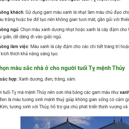
hòng khách
: Sử dụng gam màu xanh lá nhạt làm màu chủ đạo cho
u trắng hoặc be để tạo nên không gian tươi mát, gần gũi với thiê
hòng ngủ
: Chọn màu xanh dương nhạt hoặc xanh lá cây đậm cho t
ư giãn, dễ dàng đi vào giấc ngủ.
òng làm việc
: Màu xanh lá cây đậm cho các chi tiết trang trí ho
 kích thích khả năng sáng tạo.
họn màu sắc nhà ở cho n
gười tuổi Tỵ mệnh Thủy
sắc hợp:
Xanh dương, đen, trắng, xám.
i tuổi Tỵ mà mệnh Thủy nên sơn nhà bằng các gam màu như
xanh
en là màu tương sinh mệnh thuỷ giúp không gian sống có cảm giá
Kim, tương sinh với Thủy, hỗ trợ gia chủ phát triển thịnh vượng và