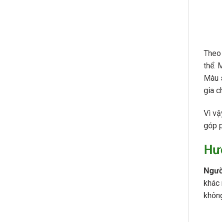
Theo
thể. 
Màu s
gia c
Vì vậ
góp p
Hướ
Ngườ
khác 
không