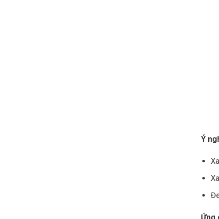
Ý ng
Xa
Xa
Đe
Ứng 