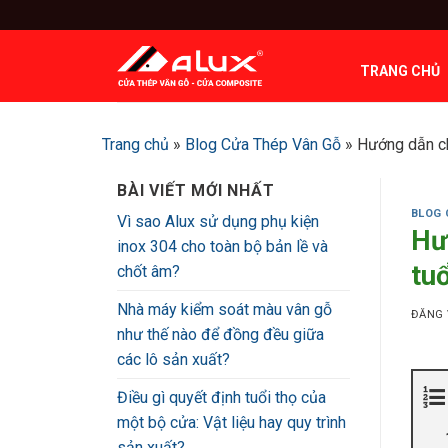
Bỏ
qua
nội
TRANG CHỦ
dung
Trang chủ
»
Blog Cửa Thép Vân Gỗ
»
Hướng dẫn ch
BÀI VIẾT MỚI NHẤT
BLOG 
Vì sao Alux sử dụng phụ kiện
Hư
inox 304 cho toàn bộ bản lề và
tuổ
chốt âm?
Nhà máy kiểm soát màu vân gỗ
ĐĂNG
như thế nào để đồng đều giữa
các lô sản xuất?
Điều gì quyết định tuổi thọ của
một bộ cửa: Vật liệu hay quy trình
sản xuất?