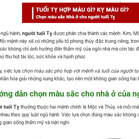
 ngũ hành,
người tuổi Tỵ
được phân chia thành các mệnh: Kim, Mộc
Mỗi mệnh này sẽ có những yếu tố phong thủy đặc trưng riêng, tro
ắc không chỉ ảnh hưởng đến thẩm mỹ của ngôi nhà mà còn tác độ
hủ thu hút tài lộc, sức khỏe và hạnh phúc.
y, việc lựa
chọn màu sắc phù hợp với mệnh và tuổi
của người tu
hần hóa giải những xung khắc, tạo nên một không gian sống hài h
ng dẫn chọn màu sắc cho nhà ở của ng
i tuổi Tỵ
thường thuộc hai mệnh chính là Mộc và Thủy, và mỗi mệ
nhau theo quy luật ngũ hành. Việc lựa chọn đúng màu sắc không 
 gian sống thẩm mỹ và tiện nghi.