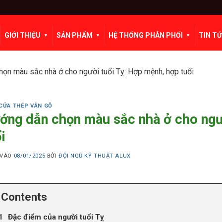
GIỚI THIỆU
SẢN PHẨM
HỆ THỐNG PHÂN PHỐI
TIN T
ọn màu sắc nhà ở cho người tuổi Tỵ: Hợp mệnh, hợp tuổi
CỬA THÉP VÂN GỖ
ớng dẫn chọn màu sắc nhà ở cho ngư
i
 VÀO
08/01/2025
BỞI
ĐỘI NGŨ KỸ THUẬT ALUX
Contents
Đặc điểm của người tuổi Tỵ