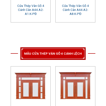
Cửa Thép Vân Gỗ 4
Cửa Thép Vân Gỗ 4
Cánh Cân A44.A2-
Cánh Cân A44.A2-
A1.K-PĐ
A8.K-PĐ
MẪU CỬA THÉP VÂN GỖ 4 CÁNH LỆCH