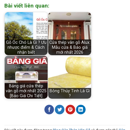
Bài viết liên quan:
Gỗ Óc Chó Là Gì ? Ưu
Cửa thép vân gỗ Alux:
nhược điểm & Cách
Mẫu cửa & Báo giá
nhận biết
mới nhất 2026
Bảng giá cửa thép
vân gỗ mới nhất 2025
Bông Thủy Tinh Là Gì
[Báo Giá Chi Tiết]
?