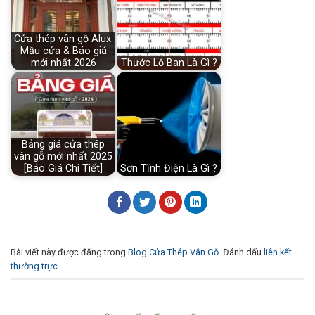
Cửa thép vân gỗ Alux:
Mẫu cửa & Báo giá
mới nhất 2026
Thước Lỗ Ban Là Gì ?
Bảng giá cửa thép
vân gỗ mới nhất 2025
[Báo Giá Chi Tiết]
Sơn Tĩnh Điện Là Gì ?
Bài viết này được đăng trong
Blog Cửa Thép Vân Gỗ
. Đánh dấu
liên kết
thường trực
.