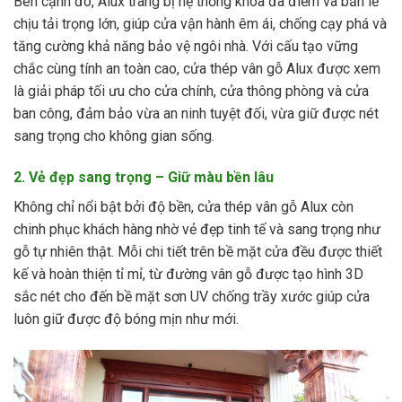
Bên cạnh đó, Alux trang bị hệ thống khóa đa điểm và bản lề
chịu tải trọng lớn, giúp cửa vận hành êm ái, chống cạy phá và
tăng cường khả năng bảo vệ ngôi nhà. Với cấu tạo vững
chắc cùng tính an toàn cao, cửa thép vân gỗ Alux được xem
là giải pháp tối ưu cho cửa chính, cửa thông phòng và cửa
ban công, đảm bảo vừa an ninh tuyệt đối, vừa giữ được nét
sang trọng cho không gian sống.
2. Vẻ đẹp sang trọng – Giữ màu bền lâu
Không chỉ nổi bật bởi độ bền, cửa thép vân gỗ Alux còn
chinh phục khách hàng nhờ vẻ đẹp tinh tế và sang trọng như
gỗ tự nhiên thật. Mỗi chi tiết trên bề mặt cửa đều được thiết
kế và hoàn thiện tỉ mỉ, từ đường vân gỗ được tạo hình 3D
sắc nét cho đến bề mặt sơn UV chống trầy xước giúp cửa
luôn giữ được độ bóng mịn như mới.