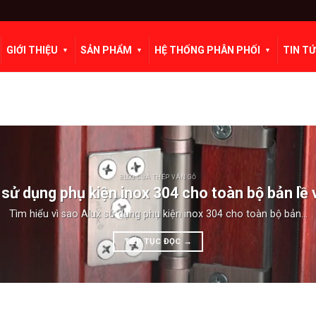
GIỚI THIỆU
SẢN PHẨM
HỆ THỐNG PHÂN PHỐI
TIN T
BLOG CỬA THÉP VÂN GỖ
 sử dụng phụ kiện inox 304 cho toàn bộ bản lề
Tìm hiểu vì sao Alux sử dụng phụ kiện inox 304 cho toàn bộ bản...
TIẾP TỤC ĐỌC
→