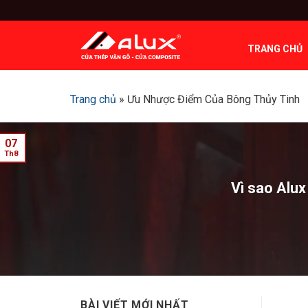
Bỏ
qua
nội
TRANG CHỦ
dung
Trang chủ
»
Ưu Nhược Điểm Của Bông Thủy Tinh
07
Th8
Vì sao Alux
BÀI VIẾT MỚI NHẤT