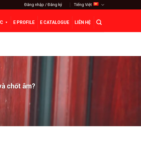
Đăng nhập / Đăng ký
Tiếng Việt
ỨC
E PROFILE
E CATALOGUE
LIÊN HỆ
 và chốt âm?