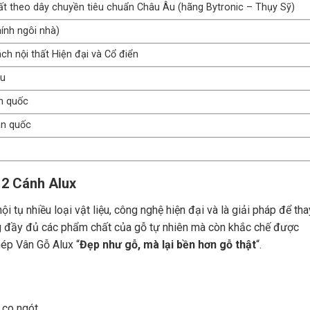
uất theo dây chuyền tiêu chuẩn Châu Âu (hãng Bytronic – Thụy Sỹ)
ính ngôi nhà)
h nội thất Hiện đại và Cổ điển
ầu
n quốc
àn quốc
 2 Cánh Alux
tụ nhiều loại vật liệu, công nghệ hiện đại và là giải pháp để tha
g đầy đủ các phẩm chất của gỗ tự nhiên mà còn khắc chế được
ép Vân Gỗ Alux “
Đẹp như gỗ, mà lại bền hơn gỗ thật
“.
co ngót.