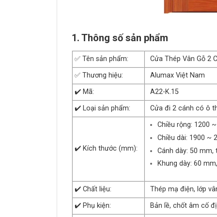
1. Thông số sản phẩm
✅ Tên sản phẩm:
Cửa Thép Vân Gỗ 2 
✅ Thương hiệu:
Alumax Việt Nam
✔️ Mã:
A22-K.15
✔️ Loại sản phẩm:
Cửa đi 2 cánh có ô t
Chiều rộng: 1200 
Chiều dài: 1900 ~
✔️ Kích thước (mm):
Cánh dày: 50 mm, 
Khung dày: 60 mm,
✔️ Chất liệu:
Thép mạ điện, lớp vâ
✔️ Phụ kiện:
Bản lề, chốt âm cố đị