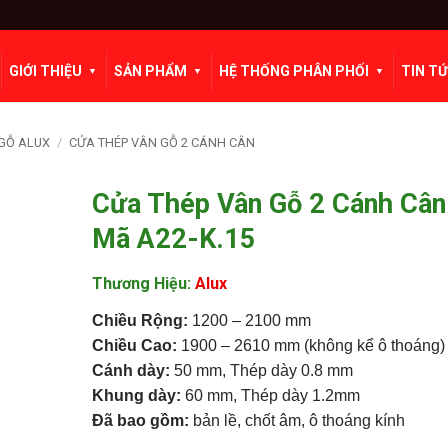
GIỚI THIỆU
SẢN PHẨM
HỆ THỐNG PHÂN PHỐI
TIN T
GỖ ALUX
/
CỬA THÉP VÂN GỖ 2 CÁNH CÂN
Cửa Thép Vân Gỗ 2 Cánh Cân 
Mã A22-K.15
Thương Hiệu:
Alux
Chiều Rộng:
1200 – 2100 mm
Chiều Cao:
1900 – 2610 mm (không kể ô thoáng)
Cánh dày:
50 mm, Thép dày 0.8 mm
Khung dày:
60 mm, Thép dày 1.2mm
Đã bao gồm:
bản lề, chốt âm, ô thoáng kính