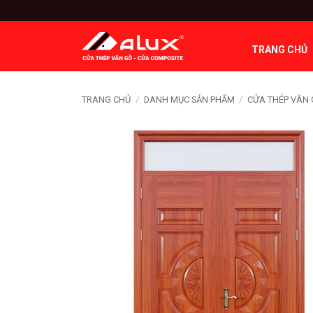
Bỏ
qua
nội
TRANG CHỦ
dung
TRANG CHỦ
/
DANH MỤC SẢN PHẨM
/
CỬA THÉP VÂN 