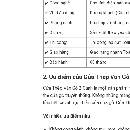
✔️ Công nghệ:
Sơn tĩnh điện, sản x
✅ Vị trí áp dụng:
Phòng khách (Cửa ch
✔️ Phong cách:
Phù hợp với phong các
✔️ Dịch vụ:
Sản xuất theo yêu c
✔️ Thi công:
Thi công lắp đặt Toà
✔️ Giao hàng:
Giao hàng nhanh To
✔️ Bảo hành:
60 tháng
2. Ưu điểm của Cửa Thép Vân Gỗ
Cửa Thép Vân Gỗ 2 Cánh là một sản phẩm hội 
thế cửa gỗ truyền thống. Không những man
hầu hết các nhược điểm của cửa gỗ. Cửa Th
Với nhiều ưu điểm như:
Không cong vênh, không mối mọt, không 