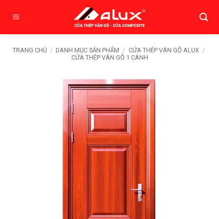
Bỏ
qua
nội
dung
TRANG CHỦ
/
DANH MỤC SẢN PHẨM
/
CỬA THÉP VÂN GỖ ALUX
/
CỬA THÉP VÂN GỖ 1 CÁNH