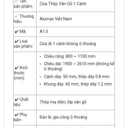
✅ Tên
Cửa Thép Vân Gỗ 1 Cánh
sản phẩm:
✅ Thương
Alumax Việt Nam
hiệu:
✔️ Mã:
A1.5
✔️ Loại
Cửa đi 1 cánh không ô thoáng
sản phẩm:
Chiều rộng: 800 ~ 1100 mm
Chiều dài: 1900 ~ 2610 mm (không kể
✔️ Kích
ô thoáng)
thước
Cánh dày: 50 mm, thép dày 0.8 mm
(mm):
Khung dày: 60 mm, thép dày 1.2 mm
✔️ Chất
Thép mạ điện, lớp vân gỗ
liệu:
✔️ Phụ
Bản lề, gia công ô thoáng
kiện: