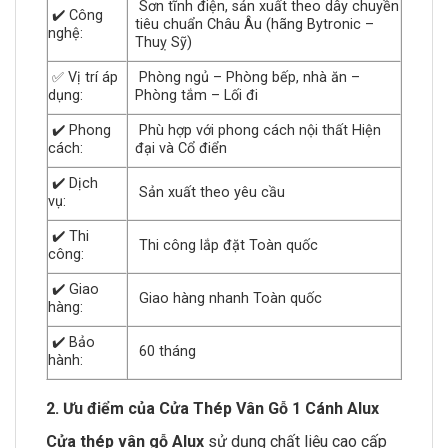
Sơn tĩnh điện, sản xuất theo dây chuyền
✔️ Công
tiêu chuẩn Châu Âu (hãng Bytronic –
nghệ:
Thuỵ Sỹ)
✅ Vị trí áp
Phòng ngủ – Phòng bếp, nhà ăn –
dụng:
Phòng tắm – Lối đi
✔️ Phong
Phù hợp với phong cách nội thất Hiện
cách:
đại và Cổ điển
✔️ Dịch
Sản xuất theo yêu cầu
vụ:
✔️ Thi
Thi công lắp đặt Toàn quốc
công:
✔️ Giao
Giao hàng nhanh Toàn quốc
hàng:
✔️ Bảo
60 tháng
hành:
2. Ưu điểm của Cửa Thép Vân Gỗ 1 Cánh Alux
Cửa thép vân gỗ Alux
sử dụng chất liệu cao cấp