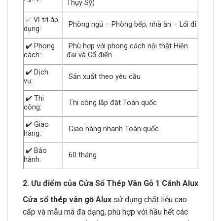
Thụy Sỹ)
✅ Vị trí áp
Phòng ngủ – Phòng bếp, nhà ăn – Lối đi
dụng:
✔️ Phong
Phù hợp với phong cách nội thất Hiện
cách:
đại và Cổ điển
✔️ Dịch
Sản xuất theo yêu cầu
vụ:
✔️ Thi
Thi công lắp đặt Toàn quốc
công:
✔️ Giao
Giao hàng nhanh Toàn quốc
hàng:
✔️ Bảo
60 tháng
hành:
2. Ưu điểm của Cửa Sổ Thép Vân Gỗ 1 Cánh Alux
Cửa sổ thép vân gỗ Alux
sử dụng chất liệu cao
cấp và mẫu mã đa dạng, phù hợp với hầu hết các