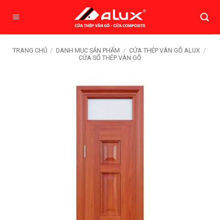
Bỏ
qua
nội
dung
TRANG CHỦ
/
DANH MỤC SẢN PHẨM
/
CỬA THÉP VÂN GỖ ALUX
/
CỬA SỔ THÉP VÂN GỖ