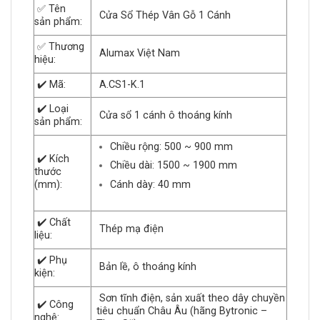
✅ Tên
Cửa Sổ Thép Vân Gỗ 1 Cánh
sản phẩm:
✅ Thương
Alumax Việt Nam
hiệu:
✔️ Mã:
A.CS1-K.1
✔️ Loại
Cửa sổ 1 cánh ô thoáng kính
sản phẩm:
Chiều rộng: 500 ~ 900 mm
✔️ Kích
Chiều dài: 1500 ~ 1900 mm
thước
Cánh dày: 40 mm
(mm):
✔️ Chất
Thép mạ điện
liệu:
✔️ Phụ
Bản lề, ô thoáng kính
kiện:
Sơn tĩnh điện, sản xuất theo dây chuyền
✔️ Công
tiêu chuẩn Châu Âu (hãng Bytronic –
nghệ: