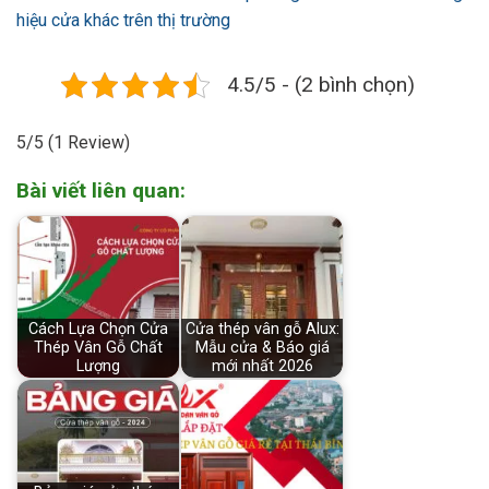
hiệu cửa khác trên thị trường
4.5/5 - (2 bình chọn)
5/5
(1 Review)
Bài viết liên quan:
Cách Lựa Chọn Cửa
Cửa thép vân gỗ Alux:
Thép Vân Gỗ Chất
Mẫu cửa & Báo giá
Lượng
mới nhất 2026