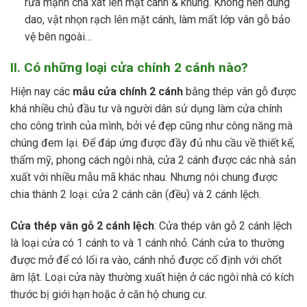
rửa mạnh chà xát lên mặt cánh & khung. Không nên dùng
dao, vật nhọn rạch lên mặt cánh, làm mất lớp vân gỗ bảo
vệ bên ngoài…
II. Có những loại cửa chính 2 cánh nào?
Hiện nay các
mẫu cửa chính 2 cánh
bằng thép vân gỗ được
khá nhiều chủ đầu tư và người dân sử dụng làm cửa chính
cho công trình của mình, bởi vẻ đẹp cũng như công năng mà
chúng đem lại. Để đáp ứng được đầy đủ nhu cầu về thiết kế,
thẩm mỹ, phong cách ngôi nhà, cửa 2 cánh được các nhà sản
xuất với nhiều mẫu mã khác nhau. Nhưng nói chung được
chia thành 2 loại: cửa 2 cánh cân (đều) và 2 cánh lệch.
Cửa thép vân gỗ 2 cánh lệch
: Cửa thép vân gỗ 2 cánh lệch
là loại cửa có 1 cánh to và 1 cánh nhỏ. Cánh cửa to thường
được mở để có lối ra vào, cánh nhỏ được cố định với chốt
âm lật. Loại cửa này thường xuất hiện ở các ngôi nhà có kích
thước bị giới hạn hoặc ở căn hộ chung cư.