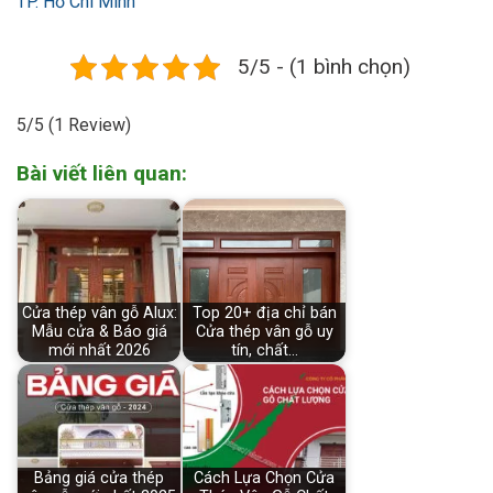
TP. Hồ Chí Minh
5/5 - (1 bình chọn)
5/5
(1 Review)
Bài viết liên quan:
Cửa thép vân gỗ Alux:
Top 20+ địa chỉ bán
Mẫu cửa & Báo giá
Cửa thép vân gỗ uy
mới nhất 2026
tín, chất…
Bảng giá cửa thép
Cách Lựa Chọn Cửa