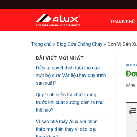
Bỏ
qua
nội
TRANG CHỦ
dung
Trang chủ
»
Blog Cửa Chống Cháy
»
Đơn Vị Sản X
BÀI VIẾT MỚI NHẤT
BLOG 
Điều gì quyết định tuổi thọ của
Đơ
một bộ cửa: Vật liệu hay quy trình
sản xuất?
ĐĂNG
Quy trình kiểm tra chất lượng
trước khi xuất xưởng diễn ra như
thế nào?
Vì sao nhà máy Alux lựa chọn
thép mạ điện thay vì các loại
thép khác?