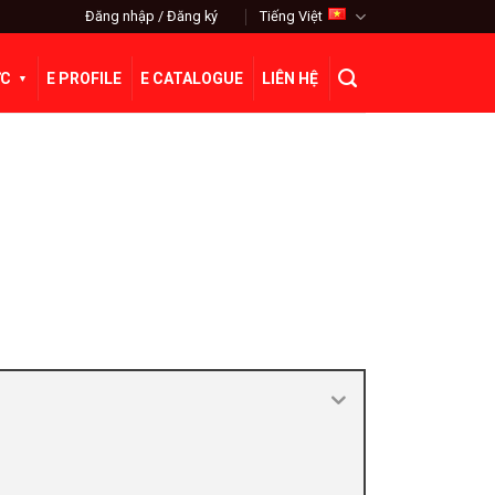
Đăng nhập / Đăng ký
Tiếng Việt
ỨC
E PROFILE
E CATALOGUE
LIÊN HỆ