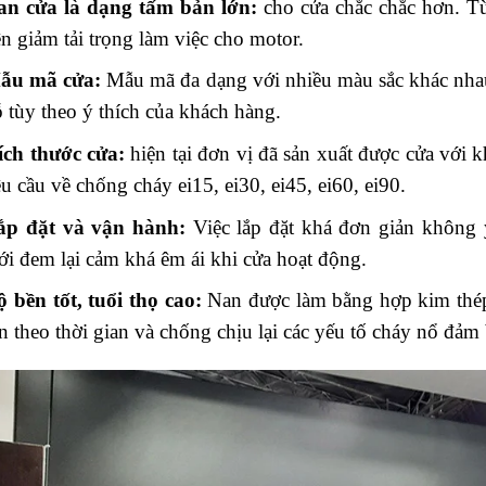
an cửa là dạng tấm bản lớn:
cho cửa chắc chắc hơn. Từ
n giảm tải trọng làm việc cho motor.
ẫu mã cửa:
Mẫu mã đa dạng với nhiều màu sắc khác nhau
 tùy theo ý thích của khách hàng.
ích thước cửa:
hiện tại đơn vị đã sản xuất được cửa với
u cầu về chống cháy ei15, ei30, ei45, ei60, ei90.
ắp đặt và vận hành:
Việc lắp đặt khá đơn giản không 
i đem lại cảm khá êm ái khi cửa hoạt động.
 bền tốt, tuổi thọ cao:
Nan được làm bằng hợp kim thép
n theo thời gian và chống chịu lại các yếu tố cháy nổ đảm