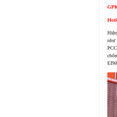
GPK
Hotl
Hiện
như 
PCCC
chốn
EI90