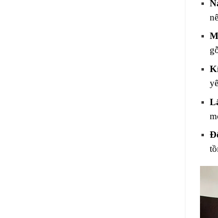
N
nê
M
gỗ
K
yê
L
mớ
Độ
tồ