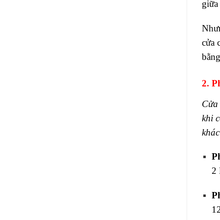
giữa
Nhưn
cửa 
bằng
2. 
Cửa 
khi 
khác
Ph
2 
P
1