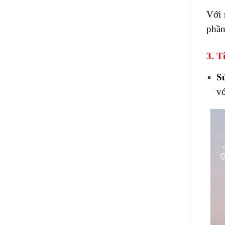
Với 
phần
3. 
S
vớ