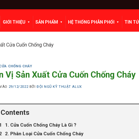
GIỚI THIỆU
SẢN PHẨM
HỆ THỐNG PHÂN PHỐI
TIN T
uất Cửa Cuốn Chống Cháy
CỬA CHỐNG CHÁY
n Vị Sản Xuất Cửa Cuốn Chống Cháy
 VÀO
29/12/2022
BỞI
ĐỘI NGŨ KỸ THUẬT ALUX
Contents
1. Cửa Cuốn Chống Cháy Là Gì ?
2. Phân Loại Cửa Cuốn Chống Cháy