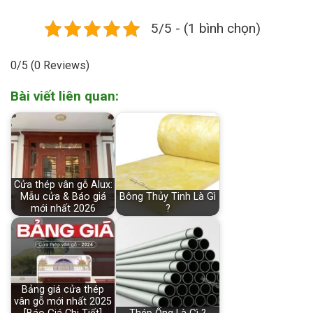
5/5 - (1 bình chọn)
0/5
(0 Reviews)
Bài viết liên quan:
Cửa thép vân gỗ Alux:
Mẫu cửa & Báo giá
Bông Thủy Tinh Là Gì
mới nhất 2026
?
Bảng giá cửa thép
vân gỗ mới nhất 2025