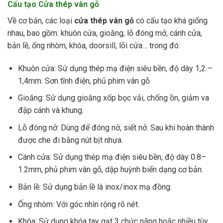
Cấu tạo Cửa thép vân gỗ
Về cơ bản, các loại
cửa thép vân gỗ
có cấu tạo khá giống
nhau, bao gồm: khuôn cửa, gioăng, lỗ đóng mở, cánh cửa,
bản lề, ống nhòm, khóa, doorsill, lõi cửa… trong đó:
Khuôn cửa: Sử dụng thép mạ điện siêu bền, độ dày 1,2 –
1,4mm. Sơn tĩnh điện, phủ phim vân gỗ.
Gioăng: Sử dụng gioăng xốp bọc vải, chống ồn, giảm va
đập cánh và khung.
Lỗ đóng nở: Dùng để đóng nở, siết nở. Sau khi hoàn thành
được che đi bằng nút bịt nhựa.
Cánh cửa: Sử dụng thép mạ điện siêu bền, độ dày 0.8–
1.2mm, phủ phim vân gỗ, dập huỳnh biến dạng cơ bản.
Bản lề: Sử dụng bản lề là inox/inox mạ đồng.
Ống nhòm: Với góc nhìn rộng rõ nét.
Khóa: Sử dụng khóa tay gạt 3 chức năng hoặc nhiều tùy