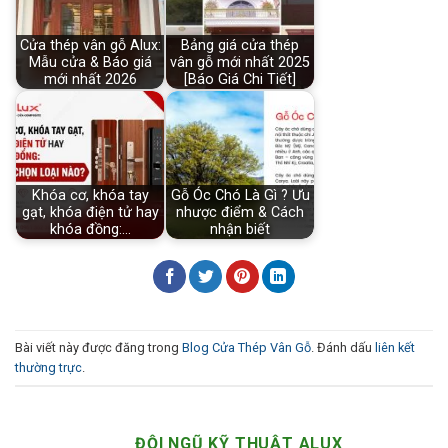
Cửa thép vân gỗ Alux:
Bảng giá cửa thép
Mẫu cửa & Báo giá
vân gỗ mới nhất 2025
mới nhất 2026
[Báo Giá Chi Tiết]
Khóa cơ, khóa tay
Gỗ Óc Chó Là Gì ? Ưu
gạt, khóa điện tử hay
nhược điểm & Cách
khóa đồng:…
nhận biết
Bài viết này được đăng trong
Blog Cửa Thép Vân Gỗ
. Đánh dấu
liên kết
thường trực
.
ĐỘI NGŨ KỸ THUẬT ALUX