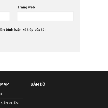
Trang web
ần bình luận kế tiếp của tôi.
BẢN ĐỒ
 MAP
Ủ
 SẢN PHẨM