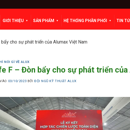
GIỚI THIỆU
SẢN PHẨM
HỆ THỐNG PHÂN PHỐI
TIN T
 bẩy cho sự phát triển của Alumax Việt Nam
HÍ NÓI GÌ VỀ ALUX
fe F – Đòn bẩy cho sự phát triển củ
 VÀO
03/10/2023
BỞI
ĐỘI NGŨ KỸ THUẬT ALUX