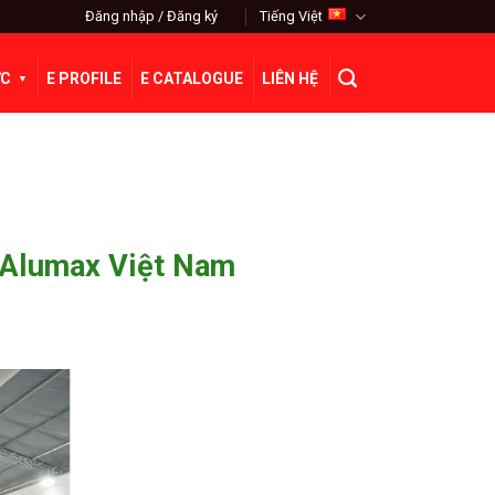
Đăng nhập / Đăng ký
Tiếng Việt
ỨC
E PROFILE
E CATALOGUE
LIÊN HỆ
a Alumax Việt Nam