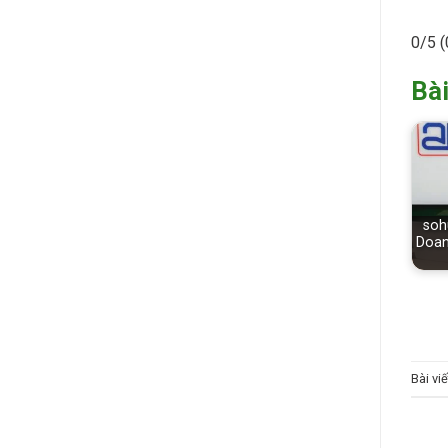
0/5
(
Bài
sohu
Doan
Bài vi