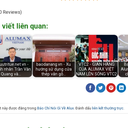
0 Reviews)
 viết liên quan:
utritue.net.vn -
baodanang.vn - Xu
VTC2 - GIAN HÀNG
B
h nhân Trần Văn
hướng sử dụng cửa
CỦA ALUMAX VIỆT
Alu
Quang và…
thép vân gỗ…
NAM LÊN SÓNG VTC2
c
ết này được đăng trong
Báo Chí Nói Gì Về Alux
. Đánh dấu
liên kết thường trực
.