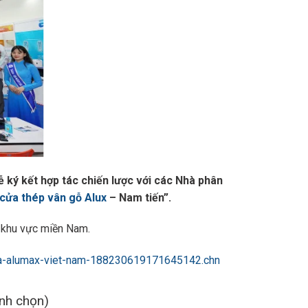
ký kết hợp tác chiến lược với các Nhà phân
cửa thép vân gỗ Alux
– Nam tiến”.
c khu vực miền Nam.
-cua-alumax-viet-nam-188230619171645142.chn
ình chọn)