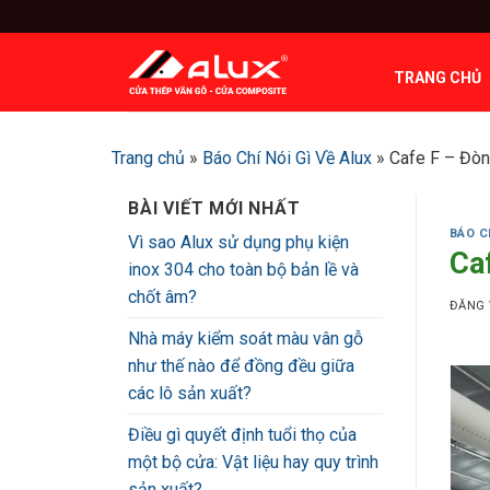
Bỏ
qua
nội
TRANG CHỦ
dung
Trang chủ
»
Báo Chí Nói Gì Về Alux
»
Cafe F – Đòn
BÀI VIẾT MỚI NHẤT
BÁO C
Vì sao Alux sử dụng phụ kiện
Ca
inox 304 cho toàn bộ bản lề và
chốt âm?
ĐĂNG
Nhà máy kiểm soát màu vân gỗ
như thế nào để đồng đều giữa
các lô sản xuất?
Điều gì quyết định tuổi thọ của
một bộ cửa: Vật liệu hay quy trình
sản xuất?