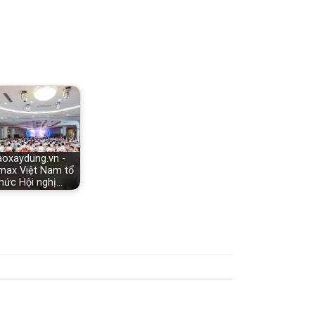
aoxaydung.vn -
max Việt Nam tổ
hức Hội nghị…