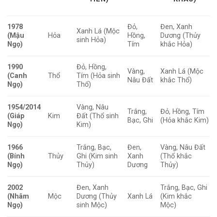
1978
Đỏ,
Đen, Xanh
Xanh Lá (Mộc
(Mậu
Hỏa
Hồng,
Dương (Thủy
sinh Hỏa)
Ngọ)
Tím
khắc Hỏa)
1990
Đỏ, Hồng,
Vàng,
Xanh Lá (Mộc
(Canh
Thổ
Tím (Hỏa sinh
Nâu Đất
khắc Thổ)
Ngọ)
Thổ)
1954/2014
Vàng, Nâu
Trắng,
Đỏ, Hồng, Tím
(Giáp
Kim
Đất (Thổ sinh
Bạc, Ghi
(Hỏa khắc Kim)
Ngọ)
Kim)
1966
Trắng, Bạc,
Đen,
Vàng, Nâu Đất
(Bính
Thủy
Ghi (Kim sinh
Xanh
(Thổ khắc
Ngọ)
Thủy)
Dương
Thủy)
2002
Đen, Xanh
Trắng, Bạc, Ghi
(Nhâm
Mộc
Dương (Thủy
Xanh Lá
(Kim khắc
Ngọ)
sinh Mộc)
Mộc)