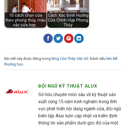
10 cách chọn cửa
Cách Xác Định Hướng
theo phong thủy, màu
Cửa Chính Hợp Phong
sắc cửa hợp…
Thủy
Bài viết này được đăng trong
Blog Cửa Thép Vân Gỗ
. Đánh dấu
liên kết
thường trực
.
ĐỘI NGŨ KỸ THUẬT ALUX
Sở hữu chuyên môn sâu về kỹ thuật sản
xuất cùng 15 năm kinh nghiệm trong lĩnh
vực phát triển nội dung ngành cửa, đội ngũ
biên tập Alux luôn cập nhật và kiểm định
thông tin sản phẩm dưới góc độ của một