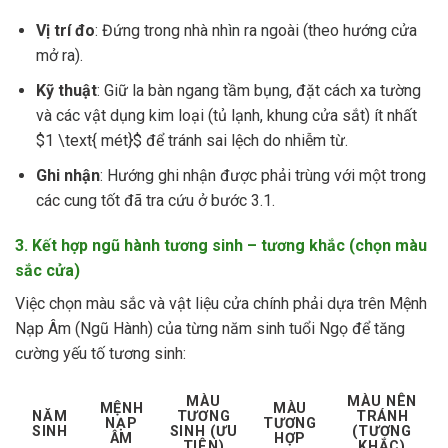
Vị trí đo
: Đứng trong nhà nhìn ra ngoài (theo hướng cửa
mở ra).
Kỹ thuật
: Giữ la bàn ngang tầm bụng, đặt cách xa tường
và các vật dụng kim loại (tủ lạnh, khung cửa sắt) ít nhất
$1 \text{ mét}$ để tránh sai lệch do nhiễm từ.
Ghi nhận
: Hướng ghi nhận được phải trùng với một trong
các cung tốt đã tra cứu ở bước 3.1.
3. Kết hợp ngũ hành tương sinh – tương khắc (chọn màu
sắc cửa)
Việc chọn màu sắc và vật liệu cửa chính phải dựa trên Mệnh
Nạp Âm (Ngũ Hành) của từng năm sinh tuổi Ngọ để tăng
cường yếu tố tương sinh:
MÀU
MÀU NÊN
MỆNH
MÀU
NĂM
TƯƠNG
TRÁNH
NẠP
TƯƠNG
SINH
SINH (ƯU
(TƯƠNG
ÂM
HỢP
TIÊN)
KHẮC)