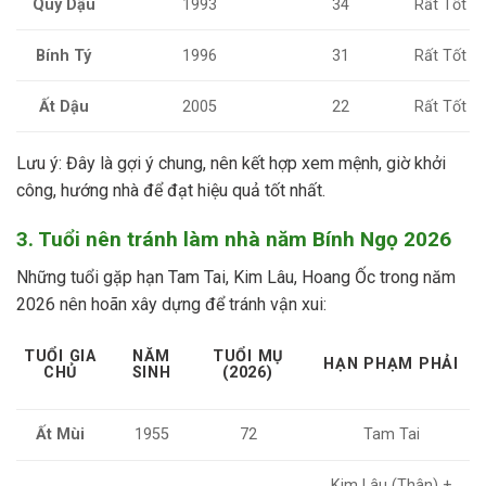
Quý Dậu
1993
34
Rất Tốt
Bính Tý
1996
31
Rất Tốt
Ất Dậu
2005
22
Rất Tốt
Lưu ý: Đây là gợi ý chung, nên kết hợp xem mệnh, giờ khởi
công, hướng nhà để đạt hiệu quả tốt nhất.
3. Tuổi nên tránh làm nhà năm Bính Ngọ 2026
Những tuổi gặp hạn Tam Tai, Kim Lâu, Hoang Ốc trong năm
2026 nên hoãn xây dựng để tránh vận xui:
TUỔI GIA
NĂM
TUỔI MỤ
HẠN PHẠM PHẢI
CHỦ
SINH
(2026)
Ất Mùi
1955
72
Tam Tai
Kim Lâu (Thân) +