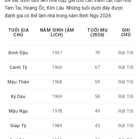
Để xác định tuổi làm nhà hợp, gia chủ cần tránh các hạn như
Tam Tai, Hoang Ốc, Kim Lâu. Những tuổi dưới đây được
đánh giá có thể làm nhà trong năm Bính Ngọ 2026:
TUỔI GIA
NĂM SINH (ÂM
TUỔI MỤ
GHI
CHỦ
LỊCH)
(2026)
CHÚ
Đinh Dậu
1957
70
Rất Tốt
Canh Tý
1960
67
Rất Tốt
Mậu Thân
1968
59
Rất Tốt
Kỷ Dậu
1969
58
Rất Tốt
Mậu Ngọ
1978
49
Rất Tốt
Giáp Tý
1984
43
Rất Tốt