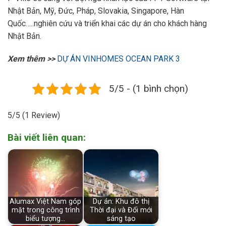
Nhật Bản, Mỹ, Đức, Pháp, Slovakia, Singapore, Hàn
Quốc…..nghiên cứu và triển khai các dự án cho khách hàng
Nhật Bản.
Xem thêm >>
DỰ ÁN VINHOMES OCEAN PARK 3
5/5 - (1 bình chọn)
5/5
(1 Review)
Bài viết liên quan:
Alumax Việt Nam góp
Dự án: Khu đô thị
mặt trong công trình
Thời đại và Đổi mới
biểu tượng…
sáng tạo