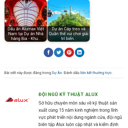
Dấu ấn Alumax Việt
Dự án Cáp treo và
Nam tại Dự án Nhà
Quần thể vui chơi giải
hàng Bia - Khu…
trí biển…
Bài viết này được đăng trong
Dự Án
. Đánh dấu
liên kết thường trực
.
ĐỘI NGŨ KỸ THUẬT ALUX
Sở hữu chuyên môn sâu về kỹ thuật sản
xuất cùng 15 năm kinh nghiệm trong lĩnh
vực phát triển nội dung ngành cửa, đội ngũ
biên tập Alux luôn cập nhật và kiểm định