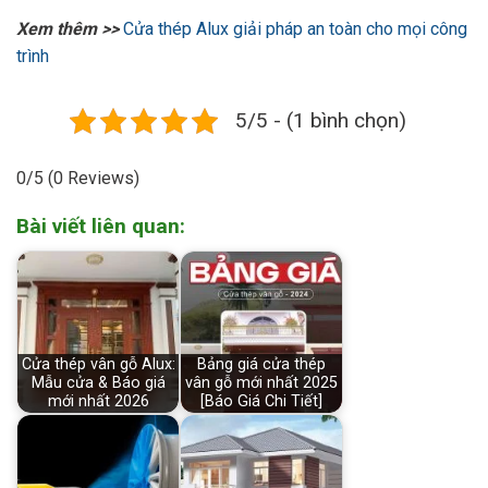
Xem thêm >>
Cửa thép Alux giải pháp an toàn cho mọi công
trình
5/5 - (1 bình chọn)
0/5
(0 Reviews)
Bài viết liên quan:
Cửa thép vân gỗ Alux:
Bảng giá cửa thép
Mẫu cửa & Báo giá
vân gỗ mới nhất 2025
mới nhất 2026
[Báo Giá Chi Tiết]