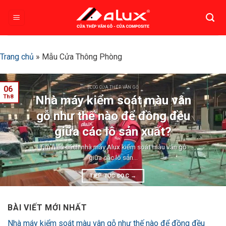
Bỏ
qua
nội
dung
Trang chủ
»
Mẫu Cửa Thông Phòng
06
BLOG CỬA THÉP VÂN GỖ
Nhà máy kiểm soát màu vân
Th8
gỗ như thế nào để đồng đều
giữa các lô sản xuất?
Tìm hiểu cách nhà máy Alux kiểm soát màu vân gỗ
giữa các lô sản...
TIẾP TỤC ĐỌC
→
BÀI VIẾT MỚI NHẤT
Nhà máy kiểm soát màu vân gỗ như thế nào để đồng đều