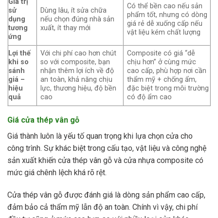
Giá trị
Có thể bền cao nếu sản
sử
Dùng lâu, ít sửa chữa
phẩm tốt, nhưng có dòng
dụng
nếu chọn đúng nhà sản
giá rẻ dễ xuống cấp nếu
tương
xuất, ít thay mới
vật liệu kém chất lượng
ứng
Lợi thế
Với chi phí cao hơn chút
Composite có giá “dễ
khi so
so với composite, bạn
chịu hơn” ở cùng mức
sánh
nhận thêm lợi ích về độ
cao cấp, phù hợp nơi cần
giá –
an toàn, khả năng chịu
thẩm mỹ + chống ẩm,
hiệu
lực, thương hiệu, độ bền
đặc biệt trong môi trường
quả
cao
có độ ẩm cao
Giá cửa thép vân gỗ
Giá thành luôn là yếu tố quan trọng khi lựa chọn cửa cho
công trình. Sự khác biệt trong cấu tạo, vật liệu và công nghệ
sản xuất khiến cửa thép vân gỗ và cửa nhựa composite có
mức giá chênh lệch khá rõ rệt.
Cửa thép vân gỗ được đánh giá là dòng sản phẩm cao cấp,
đảm bảo cả thẩm mỹ lẫn độ an toàn. Chính vì vậy, chi phí