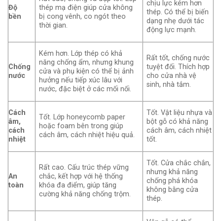
chịu lực kém hơn
Độ
thép mạ điện giúp cửa không
thép. Có thể bị biến
bền
bị cong vênh, co ngót theo
dạng nhẹ dưới tác
thời gian.
động lực mạnh.
Kém hơn. Lớp thép có khả
Rất tốt, chống nước
năng chống ẩm, nhưng khung
Chống
tuyệt đối. Thích hợp
cửa và phụ kiện có thể bị ảnh
nước
cho cửa nhà vệ
hưởng nếu tiếp xúc lâu với
sinh, nhà tắm.
nước, đặc biệt ở các mối nối.
Cách
Tốt. Vật liệu nhựa và
Tốt. Lớp honeycomb paper
âm,
bột gỗ có khả năng
hoặc foam bên trong giúp
cách
cách âm, cách nhiệt
cách âm, cách nhiệt hiệu quả.
nhiệt
tốt.
Tốt. Cửa chắc chắn,
Rất cao. Cấu trúc thép vững
nhưng khả năng
An
chắc, kết hợp với hệ thống
chống phá khóa
toàn
khóa đa điểm, giúp tăng
không bằng cửa
cường khả năng chống trộm.
thép.