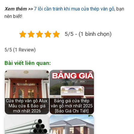
Xem thêm >>
7 lỗi cần tránh khi mua cửa thép vân gỗ
, bạn
nên biết!
5/5 - (1 bình chọn)
5/5
(1 Review)
Bài viết liên quan:
Cửa thép vân gỗ Alux:
Bảng giá cửa thép
Mẫu cửa & Báo giá
vân gỗ mới nhất 2025
mới nhất 2026
[Báo Giá Chi Tiết]