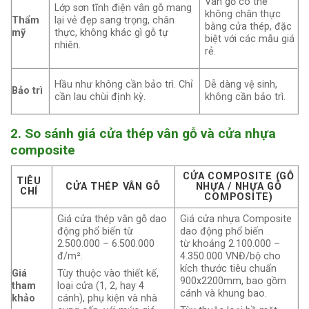
Vân gỗ có thể
Lớp sơn tĩnh điện vân gỗ mang
không chân thực
Thẩm
lại vẻ đẹp sang trọng, chân
bằng cửa thép, đặc
mỹ
thực, không khác gì gỗ tự
biệt với các mẫu giá
nhiên.
rẻ.
Hầu như không cần bảo trì. Chỉ
Dễ dàng vệ sinh,
Bảo trì
cần lau chùi định kỳ.
không cần bảo trì.
2. So sánh giá cửa thép vân gỗ và cửa nhựa
composite
CỬA COMPOSITE (GỖ
TIÊU
CỬA THÉP VÂN GỖ
NHỰA / NHỰA GỖ
CHÍ
COMPOSITE)
Giá cửa thép vân gỗ dao
Giá cửa nhựa Composite
động phổ biến từ
dao động phổ biến
2.500.000 – 6.500.000
từ khoảng 2.100.000 –
đ/m².
4.350.000 VNĐ/bộ cho
kích thước tiêu chuẩn
Giá
Tùy thuộc vào thiết kế,
900x2200mm, bao gồm
tham
loại cửa (1, 2, hay 4
cánh và khung bao.
khảo
cánh), phụ kiện và nhà