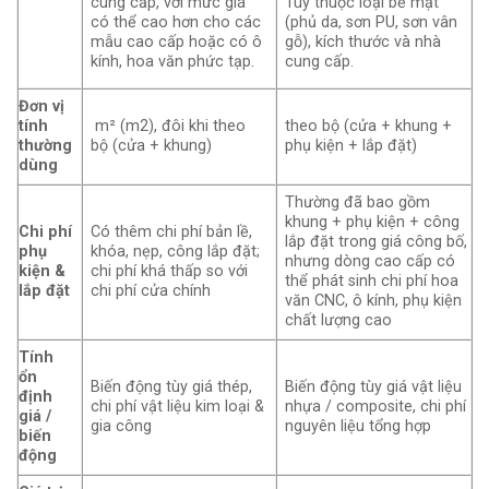
cung cấp, với mức giá
Tùy thuộc loại bề mặt
có thể cao hơn cho các
(phủ da, sơn PU, sơn vân
mẫu cao cấp hoặc có ô
gỗ), kích thước và nhà
kính, hoa văn phức tạp.
cung cấp.
Đơn vị
tính
m² (m2), đôi khi theo
theo bộ (cửa + khung +
thường
bộ (cửa + khung)
phụ kiện + lắp đặt)
dùng
Thường đã bao gồm
khung + phụ kiện + công
Chi phí
Có thêm chi phí bản lề,
lắp đặt trong giá công bố,
phụ
khóa, nẹp, công lắp đặt;
nhưng dòng cao cấp có
kiện &
chi phí khá thấp so với
thể phát sinh chi phí hoa
lắp đặt
chi phí cửa chính
văn CNC, ô kính, phụ kiện
chất lượng cao
Tính
ổn
Biến động tùy giá thép,
Biến động tùy giá vật liệu
định
chi phí vật liệu kim loại &
nhựa / composite, chi phí
giá /
gia công
nguyên liệu tổng hợp
biến
động