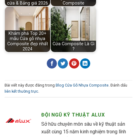
cửa & Bảng giá 2026
Composite
Khám phá Top 20+
mẫu Cửa gỗ nhựa
Composite đẹp nhất
Cửa Composite Là Gì
2024
?
Bài viết này được đăng trong
Blog Cửa Gỗ Nhựa Composite
. Đánh dấu
liên kết thường trực
.
ĐỘI NGŨ KỸ THUẬT ALUX
Sở hữu chuyên môn sâu về kỹ thuật sản
xuất cùng 15 năm kinh nghiệm trong lĩnh