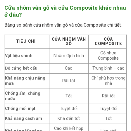
Cửa nhôm vân gỗ và cửa Composite khác nhau
ở đâu?
Bảng so sánh cửa nhôm vân gỗ và cửa Composite chi tiết:
CỬA NHÔM VÂN
CỬA
TIÊU CHÍ
GỖ
COMPOSITE
Gỗ nhựa
Vật liệu chính
Nhôm định hình
Composite
Độ cứng kết cấu
Cao
Trung bình – cao
Khả năng chịu nắng
Chỉ phù hợp trong
Rất tốt
mưa
nhà
Chống ẩm, chống
Tốt
Rất tốt
nước
Chống mối mọt
Tuyệt đối
Tuyệt đối
Khả năng cách âm
Khá đến tốt
Tốt
Cao khi kết hợp