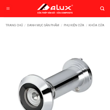
Bỏ
qua
nội
dung
TRANG CHỦ
/
DANH MỤC SẢN PHẨM
/
PHỤ KIỆN CỬA
/
KHÓA CỬA