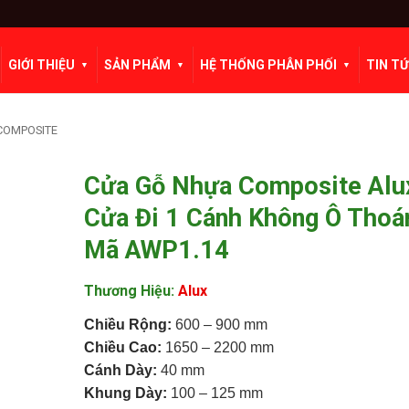
GIỚI THIỆU
SẢN PHẨM
HỆ THỐNG PHÂN PHỐI
TIN T
COMPOSITE
Cửa Gỗ Nhựa Composite Alu
Cửa Đi 1 Cánh Không Ô Thoán
Mã AWP1.14
Thương Hiệu:
Alux
Chiều Rộng:
600 – 900 mm
Chiều
Cao:
1650 – 2200 mm
Cánh Dày:
40 mm
Khung Dày:
100 – 125 mm