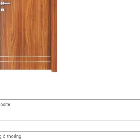
osite
g ô thoáng