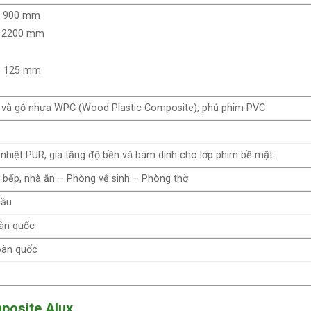
 ~ 900 mm
~ 2200 mm
~ 125 mm
 và gỗ nhựa WPC (Wood Plastic Composite), phủ phim PVC
hiệt PUR, gia tăng độ bền và bám dính cho lớp phim bề mặt.
bếp, nhà ăn – Phòng vệ sinh – Phòng thờ
cầu
oàn quốc
oàn quốc
posite Alux