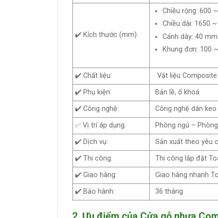
Chiều rộng: 600
Chiều dài: 1650 
✔️ Kích thước (mm):
Cánh dày: 40 mm
Khung đơn: 100 
✔️ Chất liệu:
Vật liệu Composite
✔️ Phụ kiện:
Bản lề, ổ khoá
✔️ Công nghệ:
Công nghệ dán keo n
✅ Vị trí áp dụng:
Phòng ngủ – Phòng 
✔️ Dịch vụ:
Sản xuất theo yêu 
✔️ Thi công:
Thi công lắp đặt T
✔️ Giao hàng:
Giao hàng nhanh T
✔️ Bảo hành:
36 tháng
2. Ưu điểm của Cửa gỗ nhựa Com