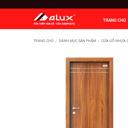
Bỏ
qua
nội
TRANG CHỦ
dung
TRANG CHỦ
/
DANH MỤC SẢN PHẨM
/
CỬA GỖ NHỰA 