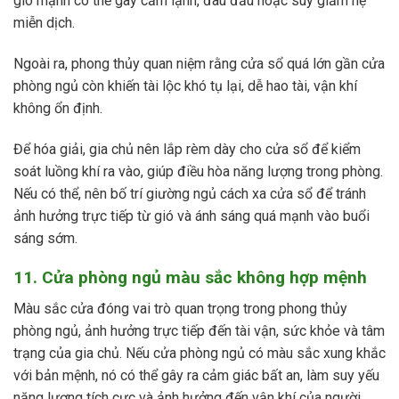
gió mạnh có thể gây cảm lạnh, đau đầu hoặc suy giảm hệ
miễn dịch.
Ngoài ra, phong thủy quan niệm rằng cửa sổ quá lớn gần cửa
phòng ngủ còn khiến tài lộc khó tụ lại, dễ hao tài, vận khí
không ổn định.
Để hóa giải, gia chủ nên lắp rèm dày cho cửa sổ để kiểm
soát luồng khí ra vào, giúp điều hòa năng lượng trong phòng.
Nếu có thể, nên bố trí giường ngủ cách xa cửa sổ để tránh
ảnh hưởng trực tiếp từ gió và ánh sáng quá mạnh vào buổi
sáng sớm.
11. Cửa phòng ngủ màu sắc không hợp mệnh
Màu sắc cửa đóng vai trò quan trọng trong phong thủy
phòng ngủ, ảnh hưởng trực tiếp đến tài vận, sức khỏe và tâm
trạng của gia chủ. Nếu cửa phòng ngủ có màu sắc xung khắc
với bản mệnh, nó có thể gây ra cảm giác bất an, làm suy yếu
năng lượng tích cực và ảnh hưởng đến vận khí của người