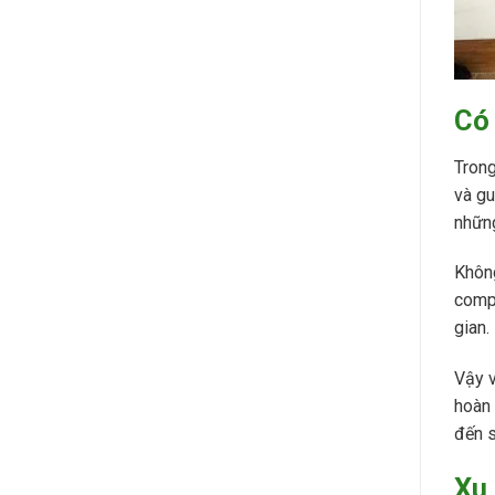
Có
Trong
và gu
những
Không
compo
gian.
Vậy v
hoàn 
đến s
Xu