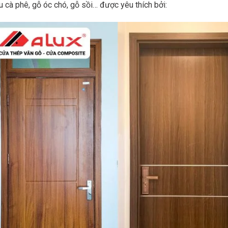
u cà phê, gỗ óc chó, gỗ sồi… được yêu thích bởi: