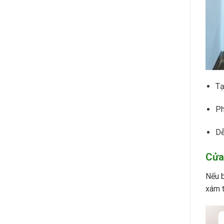
Tạ
Ph
Dễ
Cửa
Nếu b
xám t