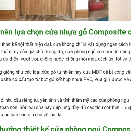
 nên lựa chọn cửa nhựa gỗ Composite 
 thiết kế nội thất hiện đại, cửa không chỉ là vật dụng ngăn cách
 thẩm mỹ của gia chủ. Trong đó, cửa phòng ngủ composite đang l
 ưu điểm vượt trội: chống nước, chống mối mọt, cách âm tốt và 
 giống như các loại cửa gỗ tự nhiên hay cửa MDF dễ bị cong vên
site có cấu tạo từ bột gỗ kết hợp nhựa PVC, vừa giữ được vẻ
ới nhu cầu riêng tư, yên tĩnh và tính thẩm mỹ cao của phòng ngủ 
toàn nên. Bởi loại cửa này đáp ứng đầy đủ các tiêu chí: bền – đẹp
ự an tâm cho gia chủ về lâu dài.
 hướng thiết kế cửa phòng ngủ Compos