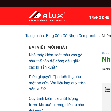
Bỏ
qua
nội
TRANG CHỦ
dung
Trang chủ
»
Blog Cửa Gỗ Nhựa Composite
»
Nhữn
BÀI VIẾT MỚI NHẤT
BLOG 
Nhà máy kiểm soát màu vân gỗ
Nh
như thế nào để đồng đều giữa
các lô sản xuất?
ĐĂNG
Điều gì quyết định tuổi thọ của
một bộ cửa: Vật liệu hay quy trình
sản xuất?
Quy trình kiểm tra chất lượng
trước khi xuất xưởng diễn ra như
thế nào?