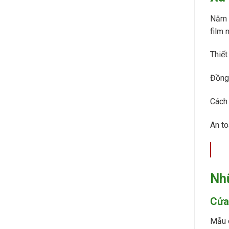
Năm 
film 
Thiết
Đồng 
Cách 
An to
Nh
Cửa
Mẫu c