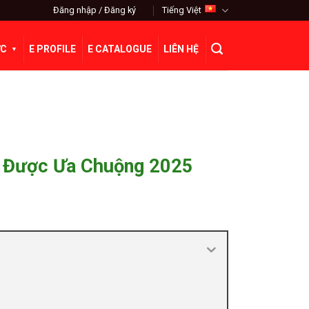
Đăng nhập / Đăng ký
Tiếng Việt
ỨC
E PROFILE
E CATALOGUE
LIÊN HỆ
 Được Ưa Chuộng 2025