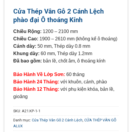
Cửa Thép Vân Gỗ 2 Cánh Lệch
phào đại Ô thoáng Kính
Chiều Rộng:
1200 – 2100 mm
Chiều Cao:
1900 – 2610 mm (không kể ô thoáng)
Cánh dày:
50 mm, Thép dày 0.8 mm
Khung dày:
60 mm, Thép dày 1.2mm
Đã bao gồm:
bản lề, chốt âm, ô thoáng kính
Bảo Hành Về Lớp Sơn:
60 tháng
Bảo Hành 24 Tháng:
với khuôn, cánh, phào
Bảo Hành 12 Tháng:
với phụ kiện khóa, bản lề,
gioăng
SKU:
A21.KP-1-1
Danh mục:
Cửa Thép Vân Gỗ 2 Cánh Lệch
,
CỬA THÉP VÂN GỖ
ALUX