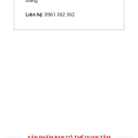
Giang
Liên hệ:
0961 362 362
SẢN PHẨM BẠN CÓ THỂ QUAN TÂM