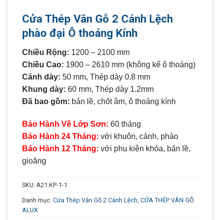
Cửa Thép Vân Gỗ 2 Cánh Lệch
phào đại Ô thoáng Kính
Chiều Rộng:
1200 – 2100 mm
Chiều Cao:
1900 – 2610 mm (không kể ô thoáng)
Cánh dày:
50 mm, Thép dày 0.8 mm
Khung dày:
60 mm, Thép dày 1.2mm
Đã bao gồm:
bản lề, chốt âm, ô thoáng kính
Bảo Hành Về Lớp Sơn:
60 tháng
Bảo Hành 24 Tháng:
với khuôn, cánh, phào
Bảo Hành 12 Tháng:
với phụ kiện khóa, bản lề,
gioăng
SKU:
A21.KP-1-1
Danh mục:
Cửa Thép Vân Gỗ 2 Cánh Lệch
,
CỬA THÉP VÂN GỖ
ALUX