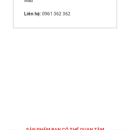
Mau
Liên hệ:
0961 362 362
SẢN PHẨM BẠN CÓ THỂ QUAN TÂM