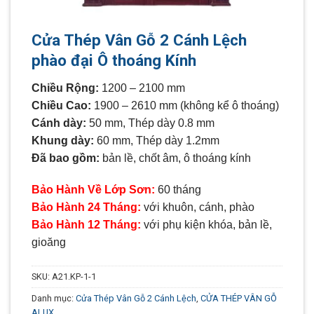
Cửa Thép Vân Gỗ 2 Cánh Lệch
phào đại Ô thoáng Kính
Chiều Rộng:
1200 – 2100 mm
Chiều Cao:
1900 – 2610 mm (không kể ô thoáng)
Cánh dày:
50 mm, Thép dày 0.8 mm
Khung dày:
60 mm, Thép dày 1.2mm
Đã bao gồm:
bản lề, chốt âm, ô thoáng kính
Bảo Hành Về Lớp Sơn:
60 tháng
Bảo Hành 24 Tháng:
với khuôn, cánh, phào
Bảo Hành 12 Tháng:
với phụ kiện khóa, bản lề,
gioăng
SKU:
A21.KP-1-1
Danh mục:
Cửa Thép Vân Gỗ 2 Cánh Lệch
,
CỬA THÉP VÂN GỖ
ALUX