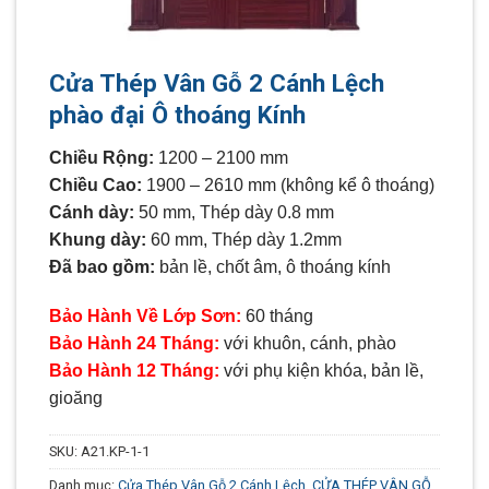
Cửa Thép Vân Gỗ 2 Cánh Lệch
phào đại Ô thoáng Kính
Chiều Rộng:
1200 – 2100 mm
Chiều Cao:
1900 – 2610 mm (không kể ô thoáng)
Cánh dày:
50 mm, Thép dày 0.8 mm
Khung dày:
60 mm, Thép dày 1.2mm
Đã bao gồm:
bản lề, chốt âm, ô thoáng kính
Bảo Hành Về Lớp Sơn:
60 tháng
Bảo Hành 24 Tháng:
với khuôn, cánh, phào
Bảo Hành 12 Tháng:
với phụ kiện khóa, bản lề,
gioăng
SKU:
A21.KP-1-1
Danh mục:
Cửa Thép Vân Gỗ 2 Cánh Lệch
,
CỬA THÉP VÂN GỖ