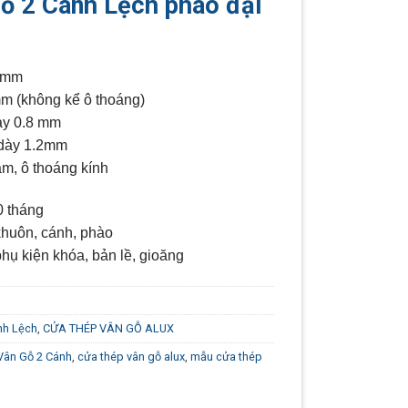
ỗ 2 Cánh Lệch phào đại
 mm
m (không kể ô thoáng)
ày 0.8 mm
dày 1.2mm
âm, ô thoáng kính
 tháng
khuôn, cánh, phào
hụ kiện khóa, bản lề, gioăng
nh Lệch
,
CỬA THÉP VÂN GỖ ALUX
Vân Gỗ 2 Cánh
,
cửa thép vân gỗ alux
,
mẫu cửa thép