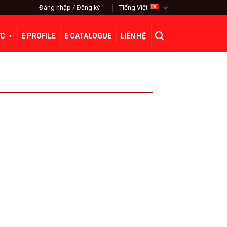
Đăng nhập / Đăng ký
Tiếng Việt
ỨC
E PROFILE
E CATALOGUE
LIÊN HỆ