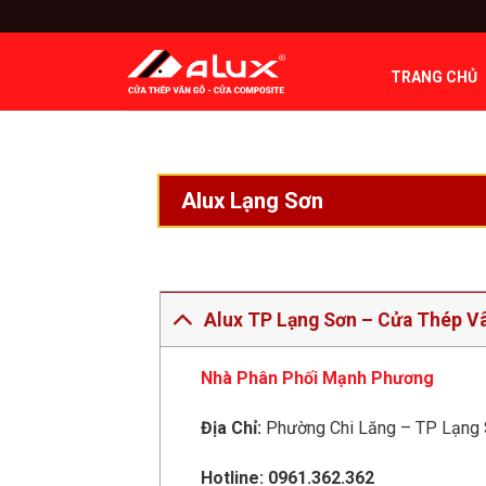
Bỏ
qua
nội
TRANG CHỦ
dung
Alux Lạng Sơn
Alux TP Lạng Sơn – Cửa Thép V
Nhà Phân Phối Mạnh Phương
Địa Chỉ:
Phường Chi Lăng – TP Lạng 
Hotline: 0961.362.362