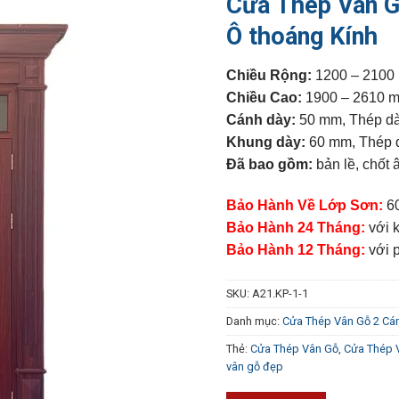
Cửa Thép Vân G
Ô thoáng Kính
Chiều Rộng:
1200 – 2100
Chiều Cao:
1900 – 2610 m
Cánh dày:
50 mm, Thép d
Khung dày:
60 mm, Thép 
Đã bao gồm:
bản lề, chốt 
Bảo Hành Về Lớp Sơn:
60
Bảo Hành 24 Tháng:
với 
Bảo Hành 12 Tháng:
với p
SKU:
A21.KP-1-1
Danh mục:
Cửa Thép Vân Gỗ 2 Cá
Thẻ:
Cửa Thép Vân Gỗ
,
Cửa Thép 
vân gỗ đẹp