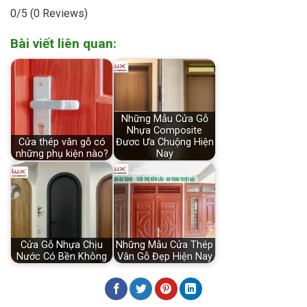
0/5
(0 Reviews)
Bài viết liên quan:
Những Mẫu Cửa Gỗ
Nhựa Composite
Cửa thép vân gỗ có
Đươc Ưa Chuộng Hiện
những phụ kiện nào?
Nay
Cửa Gỗ Nhựa Chịu
Những Mẫu Cửa Thép
Nước Có Bền Không
Vân Gỗ Đẹp Hiện Nay