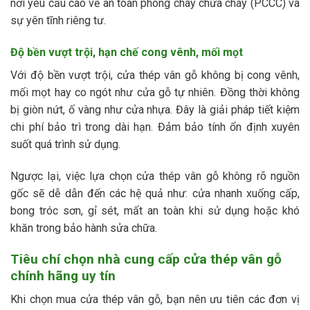
nơi yêu cầu cao về an toàn phòng cháy chữa cháy (PCCC) và
sự yên tĩnh riêng tư.
Độ bền vượt trội, hạn chế cong vênh, mối mọt
Với độ bền vượt trội, cửa thép vân gỗ không bị cong vênh,
mối mọt hay co ngót như cửa gỗ tự nhiên. Đồng thời không
bị giòn nứt, ố vàng như cửa nhựa. Đây là giải pháp tiết kiệm
chi phí bảo trì trong dài hạn. Đảm bảo tính ổn định xuyên
suốt quá trình sử dụng.
Ngược lại, việc lựa chọn cửa thép vân gỗ không rõ nguồn
gốc sẽ dễ dẫn đến các hệ quả như: cửa nhanh xuống cấp,
bong tróc sơn, gỉ sét, mất an toàn khi sử dụng hoặc khó
khăn trong bảo hành sửa chữa.
Tiêu chí chọn nhà cung cấp cửa thép vân gỗ
chính hãng uy tín
Khi chọn mua cửa thép vân gỗ, bạn nên ưu tiên các đơn vị