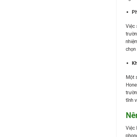
Ph
Việc 
trườn
nhiệm
chọn 
Kh
Một s
Honey
trườn
tĩnh 
Nên
Việc 
phong