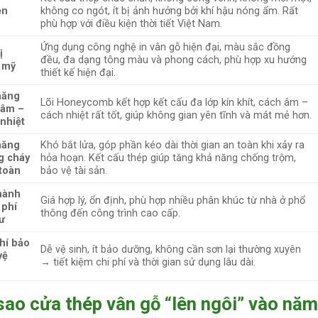
ền
không co ngót, ít bị ảnh hưởng bởi khí hậu nóng ẩm. Rất
phù hợp với điều kiện thời tiết Việt Nam.
Ứng dụng công nghệ in vân gỗ hiện đại, màu sắc đồng
ị
đều, đa dạng tông màu và phong cách, phù hợp xu hướng
 mỹ
thiết kế hiện đại.
năng
Lõi Honeycomb kết hợp kết cấu đa lớp kín khít, cách âm –
 âm –
cách nhiệt rất tốt, giúp không gian yên tĩnh và mát mẻ hơn.
nhiệt
năng
Khó bắt lửa, góp phần kéo dài thời gian an toàn khi xảy ra
g cháy
hỏa hoạn. Kết cấu thép giúp tăng khả năng chống trộm,
toàn
bảo vệ tài sản.
hành
Giá hợp lý, ổn định, phù hợp nhiều phân khúc từ nhà ở phổ
 phí
thông đến công trình cao cấp.
ư
hí bảo
Dễ vệ sinh, ít bảo dưỡng, không cần sơn lại thường xuyên
vệ
→ tiết kiệm chi phí và thời gian sử dụng lâu dài.
sao cửa thép vân gỗ “lên ngôi” vào nă