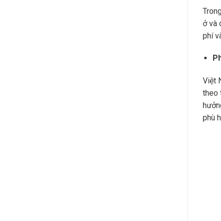
Trong
ở và 
phí v
Ph
Việt 
theo 
hưởng
phù h