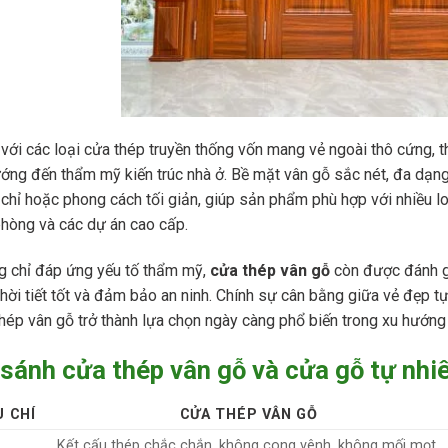
với các loại cửa thép truyền thống vốn mang vẻ ngoài thô cứng, t
ớng đến thẩm mỹ kiến trúc nhà ở. Bề mặt vân gỗ sắc nét, đa dạng
chỉ hoặc phong cách tối giản, giúp sản phẩm phù hợp với nhiều loạ
hòng và các dự án cao cấp.
 chỉ đáp ứng yếu tố thẩm mỹ,
cửa thép vân gỗ
còn được đánh g
thời tiết tốt và đảm bảo an ninh. Chính sự cân bằng giữa vẻ đẹp 
hép vân gỗ trở thành lựa chọn ngày càng phổ biến trong xu hướng
sánh cửa thép vân gỗ và cửa gỗ tự nhi
U CHÍ
CỬA THÉP VÂN GỖ
Kết cấu thép chắc chắn, không cong vênh, không mối mọt,