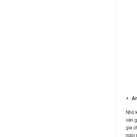
An
Nhờ k
vân g
gia c
ngôi 