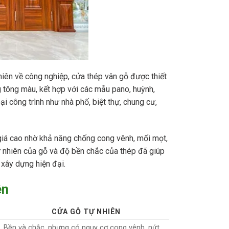
hiên về công nghiệp, cửa thép vân gỗ được thiết
 tông màu, kết hợp với các mẫu pano, huỳnh,
i công trình như nhà phố, biệt thự, chung cư,
iá cao nhờ khả năng chống cong vênh, mối mọt,
tự nhiên của gỗ và độ bền chắc của thép đã giúp
 xây dựng hiện đại.
ên
CỬA GỖ TỰ NHIÊN
Bền và chắc, nhưng có nguy cơ cong vênh, nứt