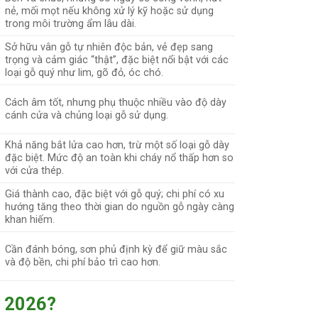
nẻ, mối mọt nếu không xử lý kỹ hoặc sử dụng
trong môi trường ẩm lâu dài.
Sở hữu vân gỗ tự nhiên độc bản, vẻ đẹp sang
trọng và cảm giác “thật”, đặc biệt nổi bật với các
loại gỗ quý như lim, gõ đỏ, óc chó.
Cách âm tốt, nhưng phụ thuộc nhiều vào độ dày
cánh cửa và chủng loại gỗ sử dụng.
Khả năng bắt lửa cao hơn, trừ một số loại gỗ dày
đặc biệt. Mức độ an toàn khi cháy nổ thấp hơn so
với cửa thép.
Giá thành cao, đặc biệt với gỗ quý; chi phí có xu
hướng tăng theo thời gian do nguồn gỗ ngày càng
khan hiếm.
Cần đánh bóng, sơn phủ định kỳ để giữ màu sắc
và độ bền, chi phí bảo trì cao hơn.
m 2026?