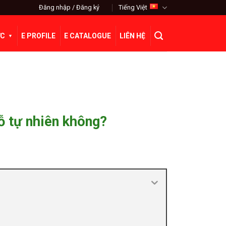
Đăng nhập / Đăng ký
Tiếng Việt
ỨC
E PROFILE
E CATALOGUE
LIÊN HỆ
ỗ tự nhiên không?