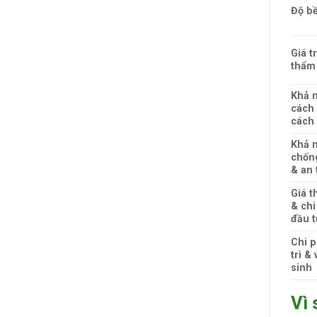
Độ b
Giá tr
thẩm
Khả 
cách
cách 
Khả 
chốn
& an 
Giá t
& chi
đầu t
Chi p
trì & 
sinh
Vì 