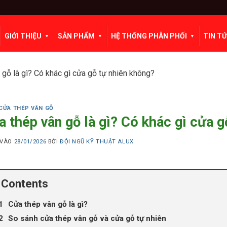
GIỚI THIỆU
SẢN PHẨM
HỆ THỐNG PHÂN PHỐI
TIN T
 gỗ là gì? Có khác gì cửa gỗ tự nhiên không?
CỬA THÉP VÂN GỖ
 thép vân gỗ là gì? Có khác gì cửa g
 VÀO
28/01/2026
BỞI
ĐỘI NGŨ KỸ THUẬT ALUX
Contents
Cửa thép vân gỗ là gì?
So sánh cửa thép vân gỗ và cửa gỗ tự nhiên