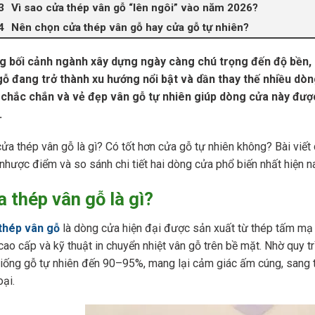
Vì sao cửa thép vân gỗ “lên ngôi” vào năm 2026?
Nên chọn cửa thép vân gỗ hay cửa gỗ tự nhiên?
g bối cảnh ngành xây dựng ngày càng chú trọng đến độ bền, 
gỗ đang trở thành xu hướng nổi bật và dần thay thế nhiều dòn
 chắc chắn và vẻ đẹp vân gỗ tự nhiên giúp dòng cửa này được 
.
ửa thép vân gỗ là gì? Có tốt hơn cửa gỗ tự nhiên không? Bài viết 
nhược điểm và so sánh chi tiết hai dòng cửa phổ biến nhất hiện n
 thép vân gỗ là gì?
thép vân gỗ
là dòng cửa hiện đại được sản xuất từ thép tấm mạ đ
cao cấp và kỹ thuật in chuyển nhiệt vân gỗ trên bề mặt. Nhờ quy t
iống gỗ tự nhiên đến 90–95%, mang lại cảm giác ấm cúng, sang 
oại.