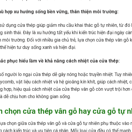
ù hợp xu hướng sống bền vững, thân thiện môi trường:
sử dụng cửa thép giúp giảm nhu cầu khai thác gỗ tự nhiên, từ đó
g sinh thái. Đây là xu hướng tất yếu khi kiến trúc hiện đại ngày cà
 môi trường. Đối với nhiều gia chủ trẻ, lựa chọn cửa thép vân gỗ kh
thể hiện tư duy sống xanh và hiện đại.
ắc phục hiểu lầm về khả năng cách nhiệt của cửa thép:
ố người lo ngại cửa thép dễ gây nóng hoặc truyền nhiệt. Tuy nhiên
comb, vật liệu cách nhiệt và hệ gioăng kín khít, giúp cách nhiệt,
g hợp, hiệu quả cách nhiệt của cửa thép vân gỗ còn vượt trội hơn
và dễ chịu hơn cho không gian sống.
 chọn cửa thép vân gỗ hay cửa gỗ tự n
lựa chọn giữa cửa thép vân gỗ và cửa gỗ tự nhiên phụ thuộc vào 
 cách kiến trúc và ưu tiên cá nhân. Mỗi loại cửa đều có thế mạnh