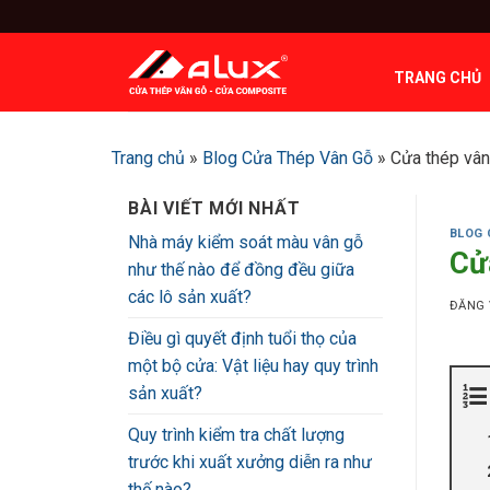
Bỏ
qua
nội
TRANG CHỦ
dung
Trang chủ
»
Blog Cửa Thép Vân Gỗ
»
Cửa thép vân
BÀI VIẾT MỚI NHẤT
BLOG 
Nhà máy kiểm soát màu vân gỗ
Cửa
như thế nào để đồng đều giữa
các lô sản xuất?
ĐĂNG
Điều gì quyết định tuổi thọ của
một bộ cửa: Vật liệu hay quy trình
sản xuất?
Quy trình kiểm tra chất lượng
trước khi xuất xưởng diễn ra như
thế nào?