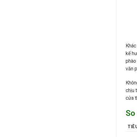
Khác 
kế hư
phào 
văn p
Không
chịu 
cửa t
So 
TIÊ