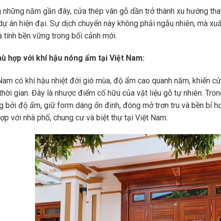
 những năm gần đây, cửa thép vân gỗ dần trở thành xu hướng thay 
dự án hiện đại. Sự dịch chuyển này không phải ngẫu nhiên, mà xuất
à tính bền vững trong bối cảnh mới.
ù hợp với khí hậu nóng ẩm tại Việt Nam:
Nam có khí hậu nhiệt đới gió mùa, độ ẩm cao quanh năm, khiến cử
thời gian. Đây là nhược điểm cố hữu của vật liệu gỗ tự nhiên. Tro
 bởi độ ẩm, giữ form dáng ổn định, đóng mở trơn tru và bền bỉ hơn 
ợp với nhà phố, chung cư và biệt thự tại Việt Nam.