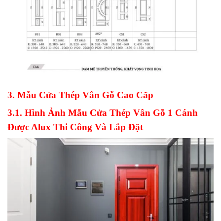
3. Mẫu Cửa Thép Vân Gỗ Cao Cấp
3.1. Hình Ảnh Mẫu Cửa Thép Vân Gỗ 1 Cánh
Được Alux Thi Công Và Lắp Đặt