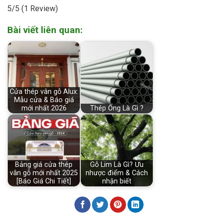
5/5
(1 Review)
Bài viết liên quan:
Cửa thép vân gỗ Alux:
Mẫu cửa & Báo giá
mới nhất 2026
Thép Ống Là Gì ?
Bảng giá cửa thép
Gỗ Lim Là Gì? Ưu
vân gỗ mới nhất 2025
nhược điểm & Cách
[Báo Giá Chi Tiết]
nhận biết