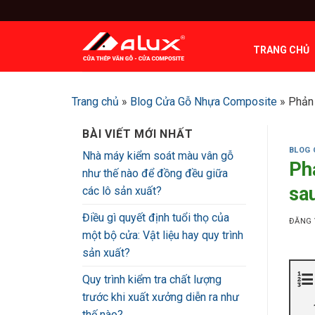
Bỏ
qua
nội
TRANG CHỦ
dung
Trang chủ
»
Blog Cửa Gỗ Nhựa Composite
»
Phản 
BÀI VIẾT MỚI NHẤT
BLOG 
Nhà máy kiểm soát màu vân gỗ
Ph
như thế nào để đồng đều giữa
sa
các lô sản xuất?
Điều gì quyết định tuổi thọ của
ĐĂNG
một bộ cửa: Vật liệu hay quy trình
sản xuất?
Quy trình kiểm tra chất lượng
trước khi xuất xưởng diễn ra như
thế nào?