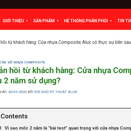
GIỚI THIỆU
SẢN PHẨM
HỆ THỐNG PHÂN PHỐI
TIN T
hồi từ khách hàng: Cửa nhựa Composite Alux có thực sự bền sa
CỬA GỖ NHỰA COMPOSITE
ản hồi từ khách hàng: Cửa nhựa Comp
u 2 năm sử dụng?
 VÀO
24/01/2026
BỞI
ĐỘI NGŨ KỸ THUẬT ALUX
Contents
Vì sao mốc 2 năm là “bài test” quan trọng với cửa nhựa Com