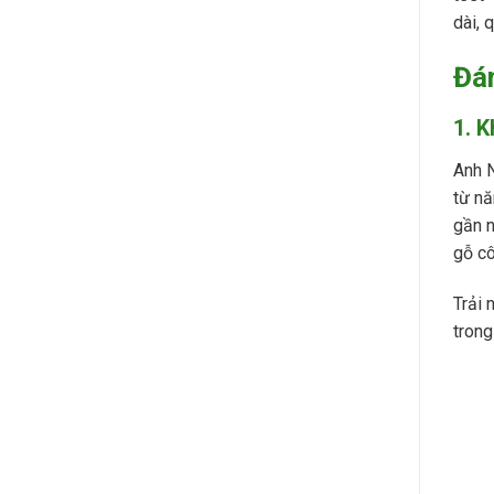
dài, 
Đán
1. 
Anh N
từ nă
gần n
gỗ cô
Trải 
trong