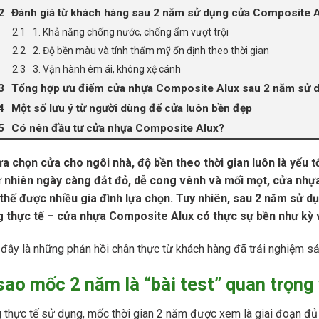
Đánh giá từ khách hàng sau 2 năm sử dụng cửa Composite 
1. Khả năng chống nước, chống ẩm vượt trội
2. Độ bền màu và tính thẩm mỹ ổn định theo thời gian
3. Vận hành êm ái, không xệ cánh
Tổng hợp ưu điểm cửa nhựa Composite Alux sau 2 năm sử 
Một số lưu ý từ người dùng để cửa luôn bền đẹp
Có nên đầu tư cửa nhựa Composite Alux?
ựa chọn cửa cho ngôi nhà, độ bền theo thời gian luôn là yếu 
ự nhiên ngày càng đắt đỏ, dễ cong vênh và mối mọt, cửa nhự
 thế được nhiều gia đình lựa chọn. Tuy nhiên, sau 2 năm sử d
g thực tế – cửa nhựa Composite Alux có thực sự bền như kỳ
đây là những phản hồi chân thực từ khách hàng đã trải nghiệm s
sao mốc 2 năm là “bài test” quan trọn
 thực tế sử dụng, mốc thời gian 2 năm được xem là giai đoạn đủ 