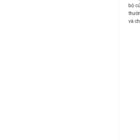
bộ cử
thườn
và ch