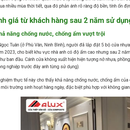
qua nhiều mùa thời tiết, qua đó phản ánh rõ ràng độ bền, tính ổn 
h giá từ khách hàng sau 2 năm sử dụ
Khả năng chống nước, chống ẩm vượt trội
gọc Tuân (ở Phù Vân, Ninh Bình), người đã lắp đặt 5 bộ cửa nhự
m 2023, cho biết khu vực nhà anh có độ ẩm cao nhưng sau 2 năm
hư ban đầu. Cánh cửa không xuất hiện hiện tượng nở nhựa, phồn
ng nghiệp trước đây anh từng sử dụng).
nghiệm thực tế này cho thấy khả năng chống nước, chống ẩm của
 môi trường sinh hoạt hàng ngày, đặc biệt phù hợp với không gian