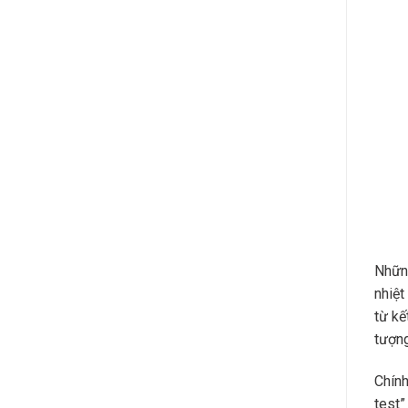
Những
nhiệt
từ kế
tượng
Chính
test”