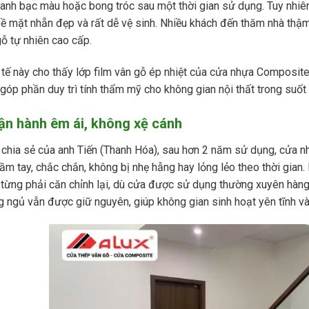
anh bạc màu hoặc bong tróc sau một thời gian sử dụng. Tuy nhi
bề mặt nhẵn đẹp và rất dễ vệ sinh. Nhiều khách đến thăm nhà thậ
ỗ tự nhiên cao cấp.
tế này cho thấy lớp film vân gỗ ép nhiệt của cửa nhựa Composite
 góp phần duy trì tính thẩm mỹ cho không gian nội thất trong suốt 
Vận hành êm ái, không xệ cánh
chia sẻ của anh Tiến (Thanh Hóa), sau hơn 2 năm sử dụng, cửa n
m tay, chắc chắn, không bị nhẹ hẫng hay lỏng lẻo theo thời gian.
từng phải căn chỉnh lại, dù cửa được sử dụng thường xuyên hàng
 ngủ vẫn được giữ nguyên, giúp không gian sinh hoạt yên tĩnh và