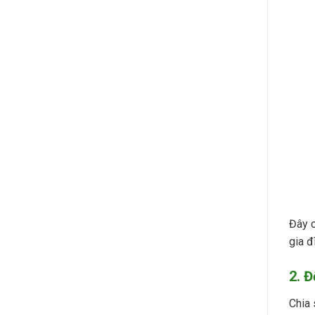
Đây c
gia đ
2. Đ
Chia 