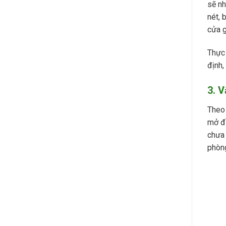
sẽ nh
nét, 
cửa g
Thực 
định,
3. 
Theo 
mở đầ
chưa 
phòng