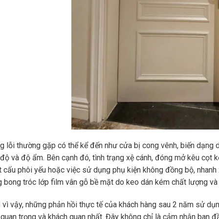
 lỗi thường gặp có thể kể đến như cửa bị cong vênh, biến dạng d
 độ và độ ẩm. Bên cạnh đó, tình trạng xệ cánh, đóng mở kêu cọt k
t cấu phôi yếu hoặc việc sử dụng phụ kiện không đồng bộ, nhan
 bong tróc lớp film vân gỗ bề mặt do keo dán kém chất lượng và
 vì vậy, những phản hồi thực tế của khách hàng sau 2 năm sử d
 quan trọng và khách quan nhất. Đây không chỉ là cảm nhận ban đầ