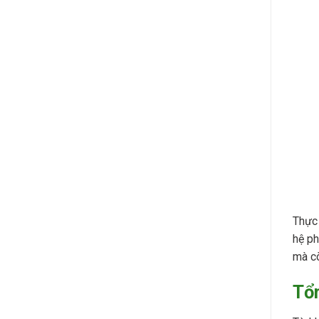
Thực 
hệ ph
mà cò
Tổ