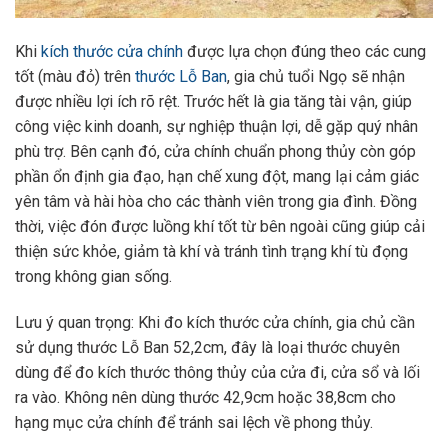
Khi
kích thước cửa chính
được lựa chọn đúng theo các cung
tốt (màu đỏ) trên
thước Lỗ Ban
, gia chủ tuổi Ngọ sẽ nhận
được nhiều lợi ích rõ rệt. Trước hết là gia tăng tài vận, giúp
công việc kinh doanh, sự nghiệp thuận lợi, dễ gặp quý nhân
phù trợ. Bên cạnh đó, cửa chính chuẩn phong thủy còn góp
phần ổn định gia đạo, hạn chế xung đột, mang lại cảm giác
yên tâm và hài hòa cho các thành viên trong gia đình. Đồng
thời, việc đón được luồng khí tốt từ bên ngoài cũng giúp cải
thiện sức khỏe, giảm tà khí và tránh tình trạng khí tù đọng
trong không gian sống.
Lưu ý quan trọng: Khi đo kích thước cửa chính, gia chủ cần
sử dụng thước Lỗ Ban 52,2cm, đây là loại thước chuyên
dùng để đo kích thước thông thủy của cửa đi, cửa sổ và lối
ra vào. Không nên dùng thước 42,9cm hoặc 38,8cm cho
hạng mục cửa chính để tránh sai lệch về phong thủy.