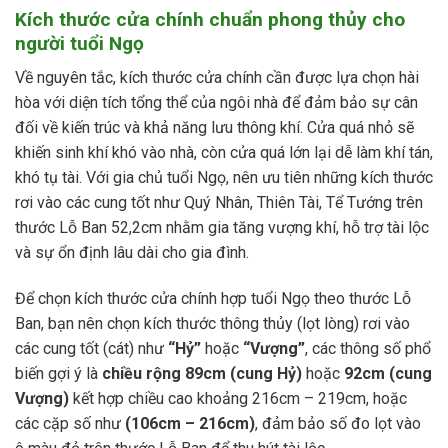
Kích thước cửa chính chuẩn phong thủy cho
người tuổi Ngọ
Về nguyên tắc, kích thước cửa chính cần được lựa chọn hài
hòa với diện tích tổng thể của ngôi nhà để đảm bảo sự cân
đối về kiến trúc và khả năng lưu thông khí. Cửa quá nhỏ sẽ
khiến sinh khí khó vào nhà, còn cửa quá lớn lại dễ làm khí tán,
khó tụ tài. Với gia chủ tuổi Ngọ, nên ưu tiên những kích thước
rơi vào các cung tốt như Quý Nhân, Thiên Tài, Tể Tướng trên
thước Lỗ Ban 52,2cm nhằm gia tăng vượng khí, hỗ trợ tài lộc
và sự ổn định lâu dài cho gia đình.
Để chọn kích thước cửa chính hợp tuổi Ngọ theo thước Lỗ
Ban, bạn nên chọn kích thước thông thủy (lọt lòng) rơi vào
các cung tốt (cát) như
“Hỷ”
hoặc
“Vượng”
, các thông số phổ
biến gợi ý là
chiều rộng 89cm (cung Hỷ)
hoặc
92cm (cung
Vượng)
kết hợp chiều cao khoảng 216cm – 219cm, hoặc
các cặp số như
(106cm – 216cm)
, đảm bảo số đo lọt vào