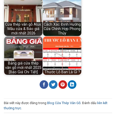
Cửa thép vân gỗ Alux:
Cách Xác Định Hướng
Mẫu cửa & Báo giá
Cửa Chính Hợp Phong
mới nhất 2026
Thủy
Bảng giá cửa thép
vân gỗ mới nhất 2025
[Báo Giá Chi Tiết]
Thước Lỗ Ban Là Gì ?
Bài viết này được đăng trong
Blog Cửa Thép Vân Gỗ
. Đánh dấu
liên kết
thường trực
.