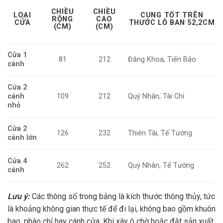
CHIỀU
CHIỀU
LOẠI
CUNG TỐT TRÊN
RỘNG
CAO
CỬA
THƯỚC LỖ BAN 52,2CM
(CM)
(CM)
Cửa 1
81
212
Đăng Khoa, Tiến Bảo
cánh
Cửa 2
cánh
109
212
Quý Nhân, Tài Chí
nhỏ
Cửa 2
126
232
Thiên Tài, Tể Tướng
cánh lớn
Cửa 4
262
252
Quý Nhân, Tể Tướng
cánh
Lưu ý:
Các thông số trong bảng là kích thước thông thủy, tức
là khoảng không gian thực tế để đi lại, không bao gồm khuôn
bao, phào chỉ hay cánh cửa. Khi xây ô chờ hoặc đặt sản xuất