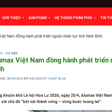
GIỚI THIỆU
SẢN PHẨM
HỆ THỐNG PHÂN PHỐI
TIN T
iệt Nam đồng hành phát triển nguồn nhân lực tỉnh Ninh Bình
ỨC - SỰ KIỆN
umax Việt Nam đồng hành phát triển 
nh
 VÀO
28/04/2026
BỞI
ĐỘI NGŨ KỸ THUẬT ALUX
g khuôn khổ Lễ hội Hoa Lư 2026, ngày 25/4, Alumax Việt Nam 
 với chủ đề “kết nối thành công – vững bước tương lai”.