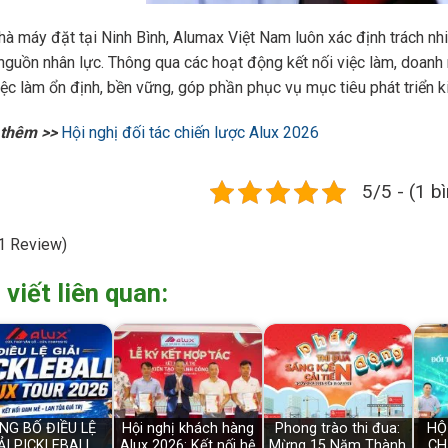
hà máy đặt tại Ninh Bình, Alumax Việt Nam luôn xác định trách n
 nguồn nhân lực. Thông qua các hoạt động kết nối việc làm, doanh
iệc làm ổn định, bền vững, góp phần phục vụ mục tiêu phát triển ki
thêm >>
Hội nghị đối tác chiến lược Alux 2026
5/5 - (1 b
1 Review)
 viết liên quan:
NG BỐ ĐIỀU LỆ
Hội nghị khách hàng
Phong trào thi đua:
HỘ
ẢI PICKLEBALL
Alux 2026: Kết nối hệ
Mừng 15 Năm Thành
CH