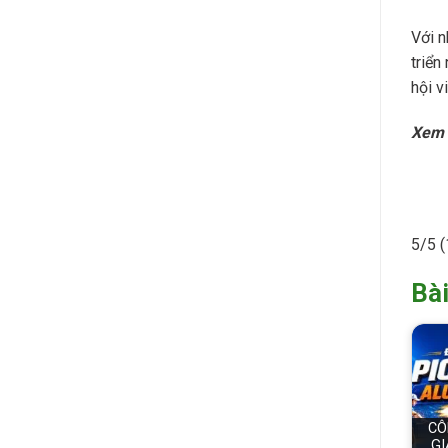
Với n
triển
hội v
Xem 
5/5
(
Bài
CÔ
GI