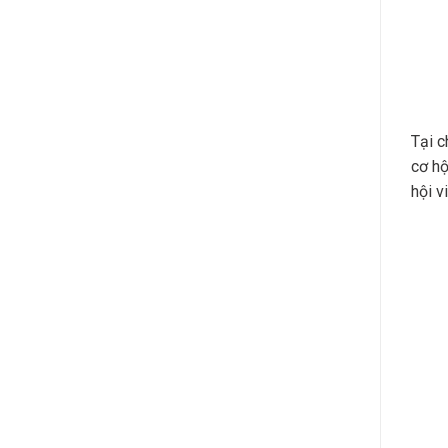
Tại c
cơ hộ
hội v