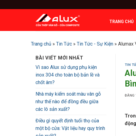
Bỏ
qua
nội
TRANG CHỦ
dung
Trang chủ
»
Tin Tức
»
Tin Tức - Sự Kiện
»
Alumax V
BÀI VIẾT MỚI NHẤT
TIN T
Vì sao Alux sử dụng phụ kiện
Al
inox 304 cho toàn bộ bản lề và
Bì
chốt âm?
Nhà máy kiểm soát màu vân gỗ
ĐĂNG
như thế nào để đồng đều giữa
các lô sản xuất?
Tron
Điều gì quyết định tuổi thọ của
động
một bộ cửa: Vật liệu hay quy trình
sản xuất?