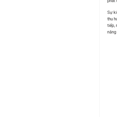
phát 
Sự ki
thu h
tiếp,
năng 